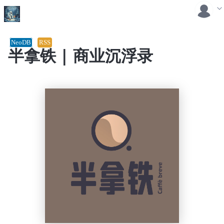
NeoDB
RSS
半拿铁 | 商业沉浮录