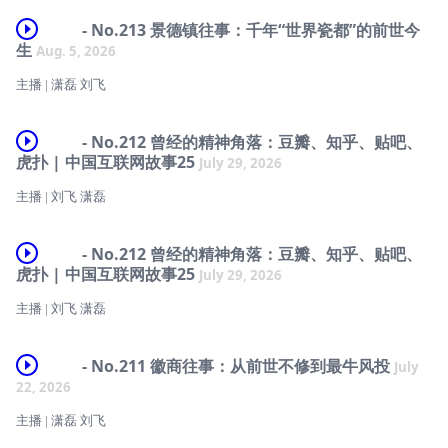
- No.213 景德镇往事：千年“世界瓷都”的前世今
生
Aug. 5, 2026
主播 | 潇磊 刘飞
————
- No.212 曾经的精神角落：豆瓣、知乎、贴吧、
2026年7月25日，“景德镇手工瓷业遗存”被列入《世界遗产名录》。
虎扑 | 中国互联网故事25
July 29, 2026
本期节目，我们沿着昌江与窑火，复盘景德镇的千年商业沉浮：
主播 | 刘飞 潇磊
· 从青白瓷、元青花到御窑厂：景德镇怎样靠原料、航运、海外订单和宫
有些互联网产品，我们每天都在用，却很少对它们产生感情；还有一些网
廷标准，从众多窑口中脱颖而出？
站，可能已经很久没有打开，却始终像一间时时想念的旧房间。
- No.212 曾经的精神角落：豆瓣、知乎、贴吧、
· “过手七十二，方克成器”：一座没有总厂的手工业城市，如何靠高度分
虎扑 | 中国互联网故事25
July 29, 2026
豆瓣、知乎、贴吧、虎扑，曾经承载了文艺青年、知识分子、追星族、游
工、行帮规则和柔性协作组织起庞大生产链？
戏玩家和无数小众爱好者的日常交流。它们拥有最忠诚的用户、最独特的
主播 | 刘飞 潇磊
文化，也创造过许多影响至今的内容和网络语言。可奇怪的是，这些最像
· 从欧洲“瓷器病”、龙骑兵瓶到近代机器工业冲击：当欧洲学会烧瓷，景
「精神家园」的社区，往往也是互联网行业里最难赚钱的一批公司。
德镇为何陷入漫长转型？
有些互联网产品，我们每天都在用，却很少对它们产生感情；还有一些网
站，可能已经很久没有打开，却始终像一间时时想念的旧房间。
- No.211 徽商往事：从前世不修到最牛风投
July
到底是时代辜负了它们，还是社区从诞生的那一天起，就埋下了自己的难
· 从珠山八友、十大瓷厂到煤烧隧道窑：个人署名如何改变瓷器价值，新
22, 2026
题？
中国又怎样重新组织这座城市？
豆瓣、知乎、贴吧、虎扑，曾经承载了文艺青年、知识分子、追星族、游
戏玩家和无数小众爱好者的日常交流。它们拥有最忠诚的用户、最独特的
主播 | 潇磊 刘飞
这一期，我们回到中文互联网曾经最热闹、也最有人情味的几个角落。
· 当国营大厂倒下，“大师”头衔如何抬头，又如何卷入代笔、炒作与雅
文化，也创造过许多影响至今的内容和网络语言。可奇怪的是，这些最像
贿，最终在反腐风暴中阶段性退潮？