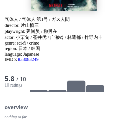
气体人
/
气体人 第1号
/
ガス人間
director:
片山慎三
playwright:
延尚昊
/
柳勇在
actor:
小栗旬
/
苍井优
/
广濑铃
/
林遣都
/
竹野内丰
genre:
sci-fi
/
crime
region:
日本
/
韩国
language:
Japanese
IMDb:
tt33083249
5.8
/ 10
10 ratings
overview
nothing so far.