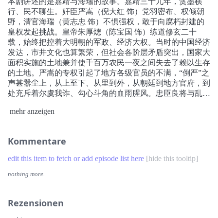
本剧讲述的是嘉靖与海瑞的故事。嘉靖三十九年，贪墨横
行、民不聊生。奸臣严嵩（倪大红 饰）党羽密布、权倾朝
野，清官海瑞（黄志忠 饰）不惧强权，敢于向腐朽封建的
皇权发起挑战。皇帝朱厚熜（陈宝国 饰）练道修玄二十
载，始终把控着大明朝的军政、经济大权。当时的中国经济
发达，市井文化也算繁荣，但社会各阶层矛盾突出，国家大
面积实施的土地兼并使千百万农民一夜之间失去了赖以生存
的土地。严嵩的专权引起了地方各级官员的不满，“倒严”之
声甚嚣尘上，从上至下、从里到外，从朝廷到地方官府，到
处充斥着尔虞我诈、勾心斗角的血雨腥风。忠臣良将与乱臣
贼子纷纷登上了当时的历史舞台......
mehr anzeigen
Kommentare
edit this item to fetch or add episode list here
[
hide this tooltip
]
nothing more.
Rezensionen