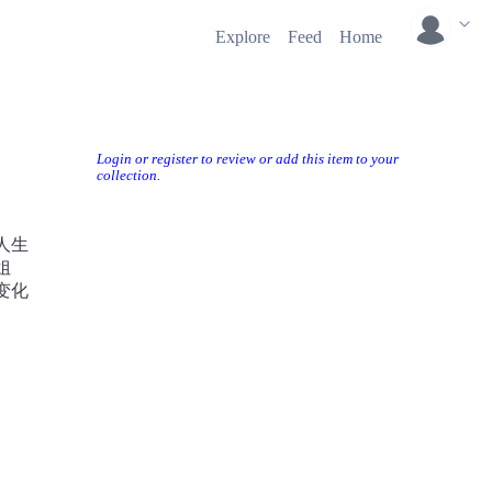
Explore
Feed
Home
Login or register to review or add this item to your
collection.
人生
姐
变化