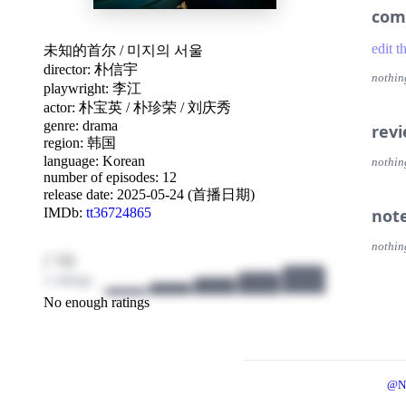
com
edit t
未知的首尔
/
미지의 서울
director:
朴信宇
nothin
playwright:
李江
actor:
朴宝英
/
朴珍荣
/
刘庆秀
genre:
drama
rev
region:
韩国
language:
Korean
nothin
number of episodes: 12
release date:
2025-05-24 (首播日期)
IMDb:
tt36724865
not
nothin
/ 10
1 ratings
No enough ratings
@N