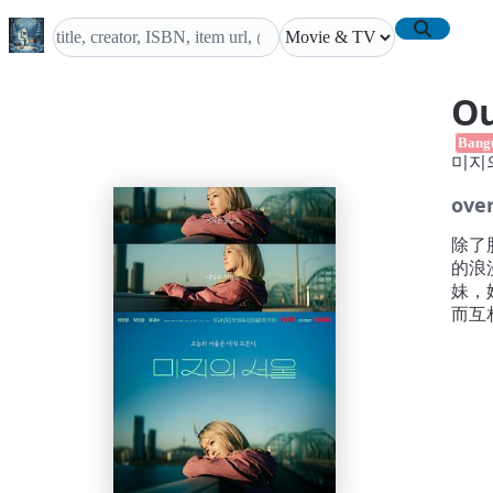
Ou
Bang
미지
ove
除了
的浪
妹，
而互