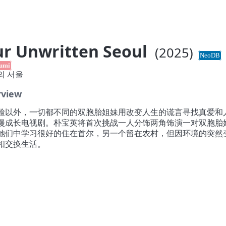
r Unwritten Seoul
(2025)
NeoDB
umi
의 서울
rview
脸以外，一切都不同的双胞胎姐妹用改变人生的谎言寻找真爱和
漫成长电视剧。朴宝英将首次挑战一人分饰两角饰演一对双胞胎
她们中学习很好的住在首尔，另一个留在农村，但因环境的突然
相交换生活。