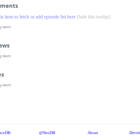
ments
his item to fetch or add episode list here
[
hide this tooltip
]
g more.
iews
g more.
es
g more.
iceDB
@NeoDB
About
Devel