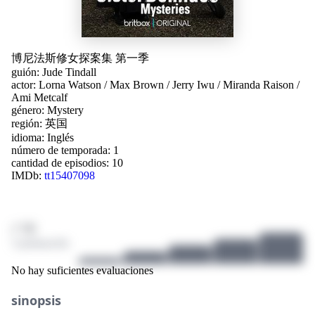
博尼法斯修女探案集 第一季
guión:
Jude Tindall
actor:
Lorna Watson
/
Max Brown
/
Jerry Iwu
/
Miranda Raison
/
Ami Metcalf
género:
Mystery
región:
英国
idioma:
Inglés
número de temporada: 1
cantidad de episodios: 10
IMDb:
tt15407098
/ 10
3 puntuación
No hay suficientes evaluaciones
sinopsis