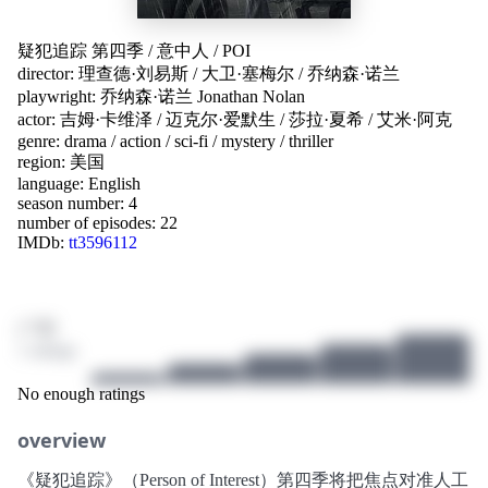
疑犯追踪 第四季
/
意中人
/
POI
director:
理查德·刘易斯
/
大卫·塞梅尔
/
乔纳森·诺兰
playwright:
乔纳森·诺兰 Jonathan Nolan
actor:
吉姆·卡维泽
/
迈克尔·爱默生
/
莎拉·夏希
/
艾米·阿克
genre:
drama
/
action
/
sci-fi
/
mystery
/
thriller
region:
美国
language:
English
season number: 4
number of episodes: 22
IMDb:
tt3596112
/ 10
1 ratings
No enough ratings
overview
《疑犯追踪》（Person of Interest）第四季将把焦点对准人工