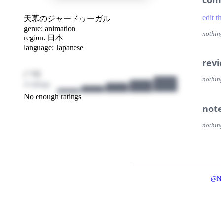
com
edit t
天幕のジャードゥーガル
genre:
animation
nothin
region:
日本
language:
Japanese
rev
/ 10
nothin
4 ratings
No enough ratings
not
nothin
@N