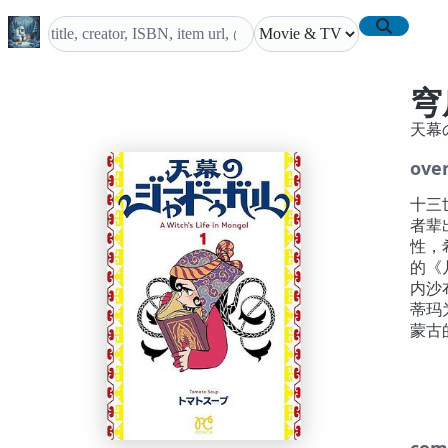
穹
天幕
ove
十三
者辈
性，
的《
内沙
蒂玛
蒙古