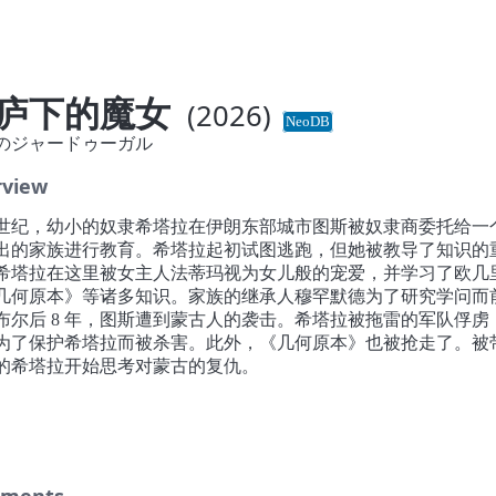
庐下的魔女
(2026)
NeoDB
のジャードゥーガル
rview
世纪，幼小的奴隶希塔拉在伊朗东部城市图斯被奴隶商委托给一
出的家族进行教育。希塔拉起初试图逃跑，但她被教导了知识的
希塔拉在这里被女主人法蒂玛视为女儿般的宠爱，并学习了欧几
几何原本》等诸多知识。家族的继承人穆罕默德为了研究学问而
布尔后 8 年，图斯遭到蒙古人的袭击。希塔拉被拖雷的军队俘虏
为了保护希塔拉而被杀害。此外，《几何原本》也被抢走了。被
的希塔拉开始思考对蒙古的复仇。