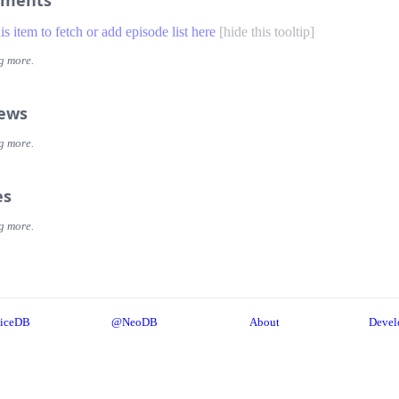
ments
his item to fetch or add episode list here
[
hide this tooltip
]
g more.
iews
g more.
es
g more.
iceDB
@NeoDB
About
Devel