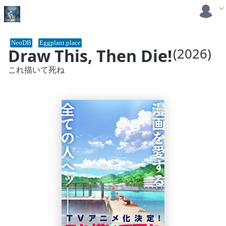
NeoDB
Eggplant.place
Draw This, Then Die!
(2026)
これ描いて死ね