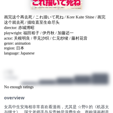
画完这个再去死
/
これ描いて死ね
/
Kore Kaite Shine
/
画完
这个就去死
/
描绘直至生命尽头
director:
赤城博昭
playwright:
福田裕子
/
伊丹秋
/
加藤还一
actor:
关根明良
/
早见沙织
/
仁见纱绫
/
藤村花音
genre:
animation
region:
日本
language:
Japanese
/ 10
2 ratings
No enough ratings
overview
女高中生安海相非常喜欢看漫画，尤其是 ☆野0 的《机器太
与狸太》。国文老师手岛斥责她是浪费生命、声称漫画都是