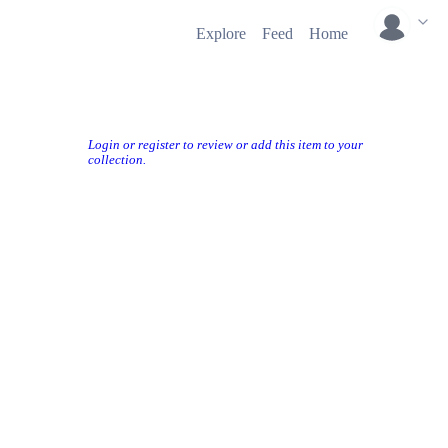
Explore
Feed
Home
)
Login or register to review or add this item to your
collection.