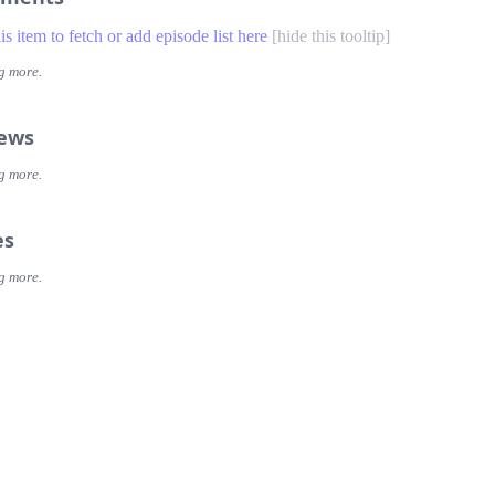
his item to fetch or add episode list here
[
hide this tooltip
]
g more.
iews
g more.
es
g more.