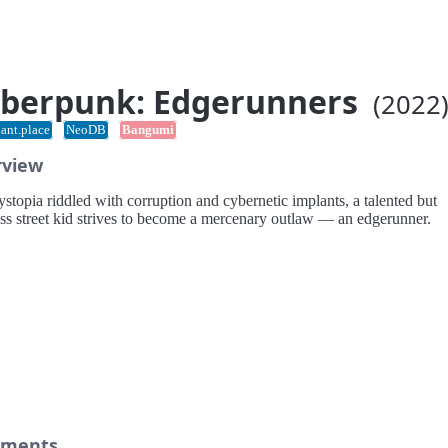
berpunk: Edgerunners
(2022
ant.place
NeoDB
Bangumi
rview
ystopia riddled with corruption and cybernetic implants, a talented but
ess street kid strives to become a mercenary outlaw — an edgerunner.
ments