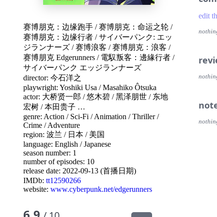
edit t
赛博朋克：边缘跑手
/
赛博朋克：命运之轮
/
nothin
赛博朋克：边缘行者
/
サイバーパンク: エッ
ジランナーズ
/
赛博浪客
/
赛博朋克：浪客
/
赛博朋克 Edgerunners
/
電馭叛客：邊緣行者
/
rev
サイバーパンク エッジランナーズ
nothin
director:
今石洋之
playwright:
Yoshiki Usa
/
Masahiko Ôtsuka
actor:
大桥贤一郎
/
悠木碧
/
黑泽朋世
/
东地
not
宏树
/
本田贵子
…
genre:
Action
/
Sci-Fi
/
Animation
/
Thriller
/
nothin
Crime
/
Adventure
region:
波兰
/
日本
/
美国
language:
English
/
Japanese
season number: 1
number of episodes: 10
release date:
2022-09-13 (首播日期)
IMDb:
tt12590266
website:
www.cyberpunk.net/edgerunners
6.9
/ 10