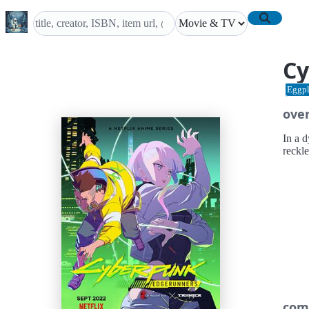
Cy
Eggpl
ove
In a d
reckl
com