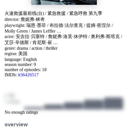
火速救援最前线(台)
/
紧急救援
/
紧急呼救 第九季
director:
詹妮弗·林奇
playwright:
瑞恩·墨菲
/
布拉德·法尔查克
/
提姆·密涅尔
/
Molly Green
/
James Leffler
…
actor:
安吉拉·贝塞特
/
詹妮弗·洛芙·休伊特
/
奥利弗·斯塔克
/
艾莎·辛德斯
/
肯尼斯·崔
…
genre:
drama
/
action
/
thriller
region:
美国
language:
English
season number: 9
number of episodes: 18
IMDb:
tt36426517
/ 10
3 ratings
No enough ratings
overview