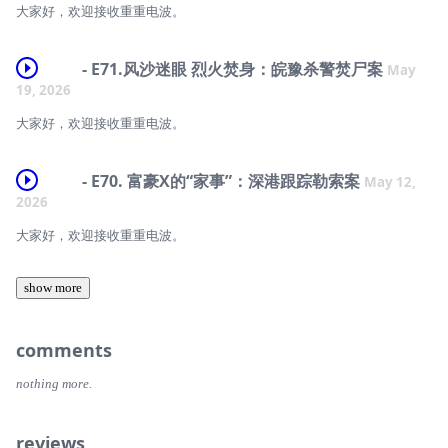
大家好，欢迎接收重重电波。
*
官方小红书：重重电波
*
进听友群请添加微信：CChongRadio
*
- E71.风沙迷眼 烈火焚身：皖豫杀警焚尸案
May
本期为付费节目，如果您熟悉并喜欢我们的风格，且阅读本期案件简介后
*
19, 2026
感谢【大宇】品牌对本期节目的大力支持！点击进入专属购买链接：
感兴趣，欢迎酌情购买，感谢您对重重电波付费节目的支持！
https://mo.m.tmall.com/page/37610703?shop_id=355057106
官方小红书：重重电波
大家好，欢迎接收重重电波。
*
【本期案件】
*
*
本期付费节目仅支持在以下平台购买收听：小宇宙、荔枝、喜马拉雅、网
“梭哈”一词，来源于扑克牌游戏中的术语“show hand”，指玩家一次性押
- E70. 富豪X的“家事”：深港跟踪勒索案
易云音乐
May 12,
感谢妙界品牌对本期节目的大力支持。点击进入专属购买链接
本期节目包含死亡状态描述，不适合未成年人收听！
上手中的所有筹码。
2026
*
感谢七七七宝、周周周_zy、小北敬上、雨水晴天、卡卡爱吃蛋挞、
*
2006年，发生在高尔夫山庄的一桩血案震惊了珠海、澳门两地，也揭开
Rachel小栗子、小径分岔的花园_1010、胜利主义章北海_jeEU、铭记溏
大家好，欢迎接收重重电波。
了繁华赌场的另一面。
本期节目包含死亡状态描述，不适合未成年人收听！
心羽、阿达不连看、catch_JvZb、HD525512w、Lancelot狍、罗冒冒、亦
进听友群请添加微信：CChongRadio
*
安安_Ann、刘布利、想拥有坚硬躯壳_FIUi x3、万铠秦、tatatazu、鸭涩
那是一场充斥着血影的赌局，可是牌桌上从来没有什么常胜将军。【时间
*
show more
*
斯、空青青青青、suxixi、再走三万里、卷子小姐、ChencongLI、
轴】
本期节目包含语言、暴力威胁等内容，不适合未成年人收听！
Rachelyanyx x2、小走_vCm3、我吃不饱_BwH0、木樱桃7如意、
进听友群请添加微信：CChongRadio
官方小红书：重重电波
11887、刘雨晴儿、HD993904z、176t、丧人一个、upupup_windy、
00:42 大宇v5除螨仪使用体验分享
*
Fang_D5sO、阚芳芳、1巨D x2 对往期节目的赞赏！很开心重重电波能够
*
comments
感谢 小北敬上、阿斯塔诺、七七七宝、ChencongLI x3、5566gogogo、
陪伴你们！【本期案件】
————本期案件部分开始————
进听友群请添加微信：CChongRadio
mo_oncake、想拥有坚硬躯壳_FIUi、Haleeey、查图图、菜里没有
官方小红书：重重电波
nothing more.
EDU_、czou、西西酱酱、eissejuwu、朝日00、咖啡豆ww、咩野_uw2v、
零几年的时候，在各种文艺作品的加持下，丽江被贴上了“艳遇”和“殉
04:00 本期案件导语
*
北叶、1巨D x2、AliceAyres二世、燕麦茶叶蛋、小鱼圆圆 对往期节目的
感谢 小北敬上、奥特曼玲粥、七七七宝、我的猫都不听话 x3、Lancelot
情”的标签。这里有美景，有酒，还有故事。于是，去丽江旅行的热度达
赞赏！很开心重重电波能够陪伴你们！【本期案件】
狍、 方方方呢、牛牛0o0o0、阿斯塔诺、G30201、musecat、燕麦茶叶
05:15 山庄外的捷达车
到了巅峰，很多人幻想着只要在古城的石板路走上两圈，在酒吧里听几首
官方小红书：重重电波
reviews
蛋、超级无敌霸王龙_MSLZ、想做女巫、Kukukukeikei、小猪驴鹅、