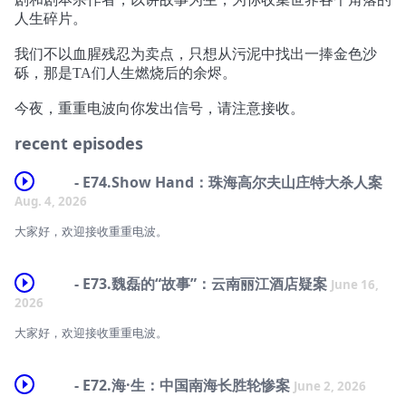
人生碎片。
我们不以血腥残忍为卖点，只想从污泥中找出一捧金色沙
砾，那是TA们人生燃烧后的余烬。
今夜，重重电波向你发出信号，请注意接收。
recent episodes
- E74.Show Hand：珠海高尔夫山庄特大杀人案
Aug. 4, 2026
大家好，欢迎接收重重电波。
*
- E73.魏磊的“故事”：云南丽江酒店疑案
June 16,
本期节目包含死亡状态及博彩业相关描述，不适合未成年人收听！珍爱生
2026
命，远离赌桌！
大家好，欢迎接收重重电波。
*
*
进听友群请添加微信：CChongRadio
- E72.海·生：中国南海长胜轮惨案
June 2, 2026
本期节目包含自杀相关情节及死亡状态描述，不适合未成年人收听！
*