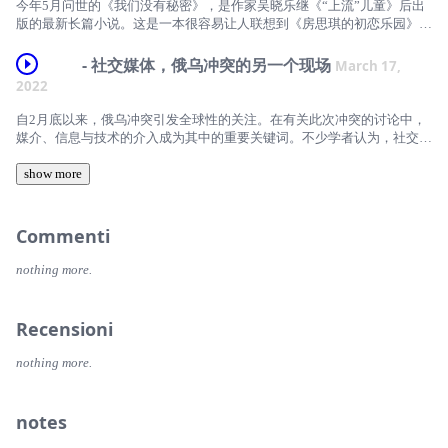
今年5月问世的《我们没有秘密》，是作家吴晓乐继《“上流”儿童》后出
命。”项飙在《扫地出门》的导读文章中写道。【本期主播】《新京报书
可以不买房”展开讨论。从我们各自的租房血泪史出发，聊到住房何以变
本期反向流行，我们和吴晓乐从《我们没有秘密》聊起，聊到未成年性侵
版的最新长篇小说。这是一本很容易让人联想到《房思琪的初恋乐园》的
评周刊》编辑部： 青青子 / 张婷【返场主播】前媒体人：肖舒妍/徐悦东
成这个不确定的世界中又一个不稳定的地方。从买房的陷阱到家的“异
的文学与现实镜像。相比于新闻报道，文学在描写爱与暴力时能抵达怎样
书，同样是一个关于未成年女孩被性侵的故事，同样是因性侵害而交缠在
【后期制作】ayao【本期音乐】Sunday Morning – The Velvet
化”，我们的话题延伸到住房何以从人的基本生存权利沦为资本和权力游
不同的境地？当亲密关系中的暴力问题频现，到底是爱本身出了问题，还
一起的友谊、爱情、亲情，还有对于受害者来说再也走不下去的人生。
Underground【节目时间轴】[03:25] 我们的租房血泪史[05:35] 血泪故事
- 社交媒体，俄乌冲突的另一个现场
March 17,
戏。最后，我们回到对“占有”的反思上。“敢于不占有，在不占有的前提
是我们误解了爱？
但不同于房思琪，《我们没有秘密》里的主人公宋怀萱没那么清醒，也没
一：租约弃毁[08:10] 血泪故事二：房东闯入[09:00] 血泪故事三：室友不
下享受生活，精神昂扬地过好每一天，这也许会是这个时代的最大的革
2022
从文学回到现实，今年是林奕含去世的第五年。我们也聊到林奕含的书写
那么聪明，于是很多时候她看不清要恨谁，不断恨错人。也不同于完美受
合[16:50] 血泪故事四：租房歧视[18:45] 租房小确幸，中国好邻居[24:30]
命。”项飙在《扫地出门》的导读文章中写道。【本期主播】《新京报书
所带来的改变，《房思琪的初恋乐园》如何影响了人们对于师生性侵害的
害者，小说里的宋怀萱显然不太完美，甚至有点讨人厌。
买房如何影响生活选择？[29:05] 买房背后的代际关系变化[30:22] 当住房
评周刊》编辑部： 青青子 / 张婷【返场主播】前媒体人：肖舒妍/徐悦东
自2月底以来，俄乌冲突引发全球性的关注。在有关此次冲突的讨论中，
理解。而纪念她，阅读她，又如何让更多人与她站在一起，或者，至少在
本期反向流行，我们和吴晓乐从《我们没有秘密》聊起，聊到未成年性侵
被过度商品化[39:20] 去低线城市买房是替代性选择吗？[40:05] 住房全球
【后期制作】ayao【本期音乐】Sunday Morning – The Velvet
媒介、信息与技术的介入成为其中的重要关键词。不少学者认为，社交媒
某个瞬间，和她一起快乐，也一起难过。（剧透预警：播客中会提及小说
的文学与现实镜像。相比于新闻报道，文学在描写爱与暴力时能抵达怎样
化与无家可归者[44:30] 买房真的能带来幸福感吗？[48:20] 多样化住房体
Underground【节目时间轴】[03:25] 我们的租房血泪史[05:35] 血泪故事
体不仅改变了人们围观与参与的方式，也正在重新定义政治与战争的意
部分情节与人物关系）
不同的境地？当亲密关系中的暴力问题频现，到底是爱本身出了问题，还
系案例：新加坡公共住房[51:35] 北京最低收入者租不起一居室[56:25] 家
一：租约弃毁[08:10] 血泪故事二：房东闯入[09:00] 血泪故事三：室友不
涵。
show more
【本期主播】《新京报书评周刊》编辑部： 青青子 / 张婷【后期制作】张
是我们误解了爱？
的“异化”：我们可以不占有吗？[60:50] 住房问题是一个政治经济问题
合[16:50] 血泪故事四：租房歧视[18:45] 租房小确幸，中国好邻居[24:30]
这也意味着，除了实体的冲突现场，赛博空间构筑了俄乌冲突的另一个重
婉琪【本期音乐】El Transcurrir de las Horas - Bosques de mi Mente
从文学回到现实，今年是林奕含去世的第五年。我们也聊到林奕含的书写
【收听方式】为了方便大家收听长节目，反向流行已经在苹果podcast、
买房如何影响生活选择？[29:05] 买房背后的代际关系变化[30:22] 当住房
要现场。技术巨头的介入让我们审视过往有关技术中立论的迷思，也迫使
【节目时间轴】[03:45] 《我们没有秘密》的故事梗概[06:00] 小说中有关
所带来的改变，《房思琪的初恋乐园》如何影响了人们对于师生性侵害的
小宇宙、喜马拉雅、网易云音乐等多个音频平台上线，在以上平台搜
被过度商品化[39:20] 去低线城市买房是替代性选择吗？[40:05] 住房全球
我们重新思考信息安全、技术伦理、全球化规则等问题。与此同时，如果
Commenti
女性成长的微妙时刻[07:10] 书名的由来：与读者玩的一个游戏[09:58] 为
理解。而纪念她，阅读她，又如何让更多人与她站在一起，或者，至少在
索“反向流行”也可以听啦！【互动方式】微博：@反向流行微信公众号：
化与无家可归者[44:30] 买房真的能带来幸福感吗？[48:20] 多样化住房体
政治的起源是仪式，那么在平民政治与社交媒体时代，泽连斯基是否真的
什么选择悬疑题材来书写性侵故事[12:55] 性侵受害者的情感困局：亲人
某个瞬间，和她一起快乐，也一起难过。（剧透预警：播客中会提及小说
新京报书评周刊
系案例：新加坡公共住房[51:35] 北京最低收入者租不起一居室[56:25] 家
意味着一种新的政治表演？而在针对俄罗斯的众多制裁与“取消”事件中，
与加害者[18:55] 写作中最艰难之处：如何书写受害者的不完美[20:13] 与
nothing more.
部分情节与人物关系）
的“异化”：我们可以不占有吗？[60:50] 住房问题是一个政治经济问题
有关艺术与科学是否应该豁免于政治立场的问题再次浮现出来。
《房思琪的初恋乐园》最不同的地方[22:25] 晓乐老师的女校友谊往事
【本期主播】《新京报书评周刊》编辑部： 青青子 / 张婷【后期制作】张
【收听方式】为了方便大家收听长节目，反向流行已经在苹果podcast、
本期反向流行，我们邀请到学者张笑宇，共同探讨俄乌冲突中的赛博现
[29:10] 现实里的艰难选择：有人隐忍，有人走上法庭[32:30] 说出来：不
婉琪【本期音乐】El Transcurrir de las Horas - Bosques de mi Mente
小宇宙、喜马拉雅、网易云音乐等多个音频平台上线，在以上平台搜
场。我们从此次冲突的报道与围观方式聊起，聊到军事与媒介技术如何影
断重复创伤，还是收获疗愈[35:10] 法律无法承载性侵事件中那些暧昧不
Recensioni
【节目时间轴】[03:45] 《我们没有秘密》的故事梗概[06:00] 小说中有关
索“反向流行”也可以听啦！【互动方式】微博：@反向流行微信公众号：
响并形塑了历史上的战争形态。我们也聊到科技巨头在此次冲突中的介
清的状态[40:25] 爱是嫉妒、不想忍耐，想要隐藏[45:15] 伤害你特别深
女性成长的微妙时刻[07:10] 书名的由来：与读者玩的一个游戏[09:58] 为
新京报书评周刊
入，以及背后更长程的技术变革与政治运行范式的变化。借由对于社交媒
的，一开始都有一个爱的元素[46:20] 公众对于性侵与性侵受害者的普遍
nothing more.
什么选择悬疑题材来书写性侵故事[12:55] 性侵受害者的情感困局：亲人
体时代的政治表演的讨论，我们延伸到不同政治体制背景下的政治理念脉
误解[53:00] 林奕含去世引发的持续讨论与影响[57:30] 晓乐老师的经历：
与加害者[18:55] 写作中最艰难之处：如何书写受害者的不完美[20:13] 与
络，以及去表演化的表演策略如何投射了人们对于共同政治生活的想象。
如何从法律系走向创作[64:15] 一个“严重”剧透：宋怀萱的复仇动机
《房思琪的初恋乐园》最不同的地方[22:25] 晓乐老师的女校友谊往事
最后，正如张笑宇所说，普通人虽然无法抵挡历史的巨轮，但仍然拥有相
【收听方式】为了方便大家收听长节目，反向流行已经在苹果podcast、
notes
[29:10] 现实里的艰难选择：有人隐忍，有人走上法庭[32:30] 说出来：不
信的力量。
小宇宙、喜马拉雅、网易云音乐等多个音频平台上线，在以上平台搜
断重复创伤，还是收获疗愈[35:10] 法律无法承载性侵事件中那些暧昧不