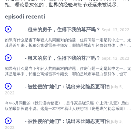
拒。理论是灰色的，世界的经验与细节还远未被说尽。
episodi recenti
- 租来的房子，住得下我的尊严吗？
Sept. 13, 2022
如果有什么是当下年轻人共同面对的难题，住房问题一定是其中之一。尤
其是近年来，长租公寓爆雷事件频发，哪怕是城市年轻白领群体，也可能
在一夜之间被毫无防备地扫地出门。据魔方生活服务集团魔方研究院数
据，虚假房源信息多、频繁搬家和安全隐患是新生代租房的三大问题。与
- 租来的房子，住得下我的尊严吗？
Sept. 13, 2022
此同时，根据联合国报告显示，全球仍有数十亿人口无法享有适足住房的
基本权利，其中大部分居住在城市贫民窟。作为全球性的难题，住房问题
如果有什么是当下年轻人共同面对的难题，住房问题一定是其中之一。尤
实际上由来已久。从恩格斯面对早期现代大城市发展导致工人住宅缺乏、
其是近年来，长租公寓爆雷事件频发，哪怕是城市年轻白领群体，也可能
住房条件恶劣而提出的《论住宅问题》，到马修·德斯蒙德在《扫地出
在一夜之间被毫无防备地扫地出门。据魔方生活服务集团魔方研究院数
门》中所剖析的系统性“驱逐”机制，当房屋日益成为金融工具，越来越多
据，虚假房源信息多、频繁搬家和安全隐患是新生代租房的三大问题。与
- 被性侵的“她们”：说出来比隐忍更可怕
July 5,
人所面对的是被迫搬迁、失去房产，甚至没有家园的境况。而住房问题，
此同时，根据联合国报告显示，全球仍有数十亿人口无法享有适足住房的
2022
正如《保卫住房：危机的政治学》一书中所言：它从来就不仅是技术性问
基本权利，其中大部分居住在城市贫民窟。作为全球性的难题，住房问题
题，而是一个政治经济问题。无家可归也不是城市生活中的偶然事件，是
实际上由来已久。从恩格斯面对早期现代大城市发展导致工人住宅缺乏、
今年5月问世的《我们没有秘密》，是作家吴晓乐继《“上流”儿童》后出
住房体系的一个主要部分。本期反向流行，我们就“住房、租房以及可不
住房条件恶劣而提出的《论住宅问题》，到马修·德斯蒙德在《扫地出
版的最新长篇小说。这是一本很容易让人联想到《房思琪的初恋乐园》的
可以不买房”展开讨论。从我们各自的租房血泪史出发，聊到住房何以变
门》中所剖析的系统性“驱逐”机制，当房屋日益成为金融工具，越来越多
书，同样是一个关于未成年女孩被性侵的故事，同样是因性侵害而交缠在
成这个不确定的世界中又一个不稳定的地方。从买房的陷阱到家的“异
人所面对的是被迫搬迁、失去房产，甚至没有家园的境况。而住房问题，
一起的友谊、爱情、亲情，还有对于受害者来说再也走不下去的人生。
- 被性侵的“她们”：说出来比隐忍更可怕
July 5,
化”，我们的话题延伸到住房何以从人的基本生存权利沦为资本和权力游
正如《保卫住房：危机的政治学》一书中所言：它从来就不仅是技术性问
但不同于房思琪，《我们没有秘密》里的主人公宋怀萱没那么清醒，也没
2022
戏。最后，我们回到对“占有”的反思上。“敢于不占有，在不占有的前提
题，而是一个政治经济问题。无家可归也不是城市生活中的偶然事件，是
那么聪明，于是很多时候她看不清要恨谁，不断恨错人。也不同于完美受
下享受生活，精神昂扬地过好每一天，这也许会是这个时代的最大的革
住房体系的一个主要部分。本期反向流行，我们就“住房、租房以及可不
害者，小说里的宋怀萱显然不太完美，甚至有点讨人厌。