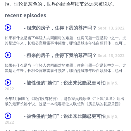
拒。理论是灰色的，世界的经验与细节还远未被说尽。
recent episodes
- 租来的房子，住得下我的尊严吗？
Sept. 13, 2022
如果有什么是当下年轻人共同面对的难题，住房问题一定是其中之一。尤
其是近年来，长租公寓爆雷事件频发，哪怕是城市年轻白领群体，也可能
在一夜之间被毫无防备地扫地出门。据魔方生活服务集团魔方研究院数
据，虚假房源信息多、频繁搬家和安全隐患是新生代租房的三大问题。与
- 租来的房子，住得下我的尊严吗？
Sept. 13, 2022
此同时，根据联合国报告显示，全球仍有数十亿人口无法享有适足住房的
基本权利，其中大部分居住在城市贫民窟。作为全球性的难题，住房问题
如果有什么是当下年轻人共同面对的难题，住房问题一定是其中之一。尤
实际上由来已久。从恩格斯面对早期现代大城市发展导致工人住宅缺乏、
其是近年来，长租公寓爆雷事件频发，哪怕是城市年轻白领群体，也可能
住房条件恶劣而提出的《论住宅问题》，到马修·德斯蒙德在《扫地出
在一夜之间被毫无防备地扫地出门。据魔方生活服务集团魔方研究院数
门》中所剖析的系统性“驱逐”机制，当房屋日益成为金融工具，越来越多
据，虚假房源信息多、频繁搬家和安全隐患是新生代租房的三大问题。与
- 被性侵的“她们”：说出来比隐忍更可怕
July 5,
人所面对的是被迫搬迁、失去房产，甚至没有家园的境况。而住房问题，
此同时，根据联合国报告显示，全球仍有数十亿人口无法享有适足住房的
2022
正如《保卫住房：危机的政治学》一书中所言：它从来就不仅是技术性问
基本权利，其中大部分居住在城市贫民窟。作为全球性的难题，住房问题
题，而是一个政治经济问题。无家可归也不是城市生活中的偶然事件，是
实际上由来已久。从恩格斯面对早期现代大城市发展导致工人住宅缺乏、
今年5月问世的《我们没有秘密》，是作家吴晓乐继《“上流”儿童》后出
住房体系的一个主要部分。本期反向流行，我们就“住房、租房以及可不
住房条件恶劣而提出的《论住宅问题》，到马修·德斯蒙德在《扫地出
版的最新长篇小说。这是一本很容易让人联想到《房思琪的初恋乐园》的
可以不买房”展开讨论。从我们各自的租房血泪史出发，聊到住房何以变
门》中所剖析的系统性“驱逐”机制，当房屋日益成为金融工具，越来越多
书，同样是一个关于未成年女孩被性侵的故事，同样是因性侵害而交缠在
成这个不确定的世界中又一个不稳定的地方。从买房的陷阱到家的“异
人所面对的是被迫搬迁、失去房产，甚至没有家园的境况。而住房问题，
一起的友谊、爱情、亲情，还有对于受害者来说再也走不下去的人生。
- 被性侵的“她们”：说出来比隐忍更可怕
July 5,
化”，我们的话题延伸到住房何以从人的基本生存权利沦为资本和权力游
正如《保卫住房：危机的政治学》一书中所言：它从来就不仅是技术性问
但不同于房思琪，《我们没有秘密》里的主人公宋怀萱没那么清醒，也没
2022
戏。最后，我们回到对“占有”的反思上。“敢于不占有，在不占有的前提
题，而是一个政治经济问题。无家可归也不是城市生活中的偶然事件，是
那么聪明，于是很多时候她看不清要恨谁，不断恨错人。也不同于完美受
下享受生活，精神昂扬地过好每一天，这也许会是这个时代的最大的革
住房体系的一个主要部分。本期反向流行，我们就“住房、租房以及可不
害者，小说里的宋怀萱显然不太完美，甚至有点讨人厌。