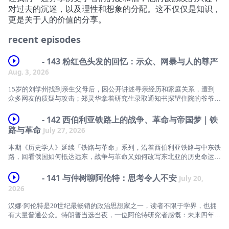
对过去的沉迷，以及理性和想象的分配。这不仅仅是知识，
更是关于人的价值的分享。
recent episodes
- 143 粉红色头发的回忆：示众、网暴与人的尊严
Aug. 3, 2026
15岁的刘学州找到亲生父母后，因公开讲述寻亲经历和家庭关系，遭到
众多网友的质疑与攻击；郑灵华拿着研究生录取通知书探望住院的爷爷，
一张祖孙合影、一头粉色头发，引来大量陌生人的无端揣测与恶意辱骂。
持续的网络攻击最终酿成了无法挽回的悲剧。
- 142 西伯利亚铁路上的战争、革命与帝国梦｜铁
路与革命
July 27, 2026
为什么一个人的人生经历、外在样貌与生活选择，会成为陌生人攻击的理
由？为什么羞辱总能找到新的对象？从历史中的公开惩罚，到今天社交媒
本期《历史学人》延续「铁路与革命」系列，沿着西伯利亚铁路与中东铁
体中的围观与评判，羞辱如何进入我们的日常生活？
路，回看俄国如何抵达远东，战争与革命又如何改写东北亚的历史命运。
本期《历史学人》，主播陈碧对谈复旦大学新闻学院教授陆晔，从《羞辱
一条铁路，如何改变欧亚大陆的权力版图？
- 141 与仲树聊阿伦特：思考令人不安
July 20,
政治：一部近现代史》出发，聊聊羞辱背后的权力关系与社会规范：
2026
当“正常”成为一种标准，当批评逐渐滑向对人格的否定，我们该如何理解
1891年开工的西伯利亚大铁路，穿过冻土、跨越欧亚，也将兵员、资本
人与人之间的尊严与边界？
与帝国的野心送往东方。为缩短通往海参崴的路线，它又经由中国东北，
汉娜·阿伦特是20世纪最畅销的政治思想家之一，读者不限于学界，也拥
催生了中东铁路。
【本期嘉宾】
有大量普通公众。特朗普当选当夜，一位阿伦特研究者感慨：未来四年，
我们会极其繁忙。而在中文世界，越来越多学者与年轻读者，也开始翻开
中东铁路如何成为沙俄深入东北的通道？哈尔滨为何因铁路而兴起，旅顺