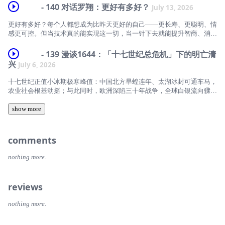
陆晔：复旦大学新闻学院教授、博士生导师，主要研究数字新闻生产、受
阿伦特。
- 140 对话罗翔：更好有多好？
July 13, 2026
与大连又为何成为日俄争夺的前线？从克里米亚战争、甲午战争，到日俄
众研究与公共艺术传播。
战争与俄国革命，这条铁路及其伸入东北的支线，串起了19世纪中叶至
本期《历史学人》，主播陈碧对谈政治哲学学者、阿伦特《心智生活》译
更好有多好？每个人都想成为比昨天更好的自己——更长寿、更聪明、情
20世纪上半叶的欧亚权力争夺。
陈碧：中国政法大学副教授，法学学者，《历史学人》主播。
者仲树。节目从阿伦特为何在中美两国分别掀起热潮谈起：艾希曼是否真
感更可控。但当技术真的能实现这一切，当一针下去就能提升智商、消除
的毫无思考？阿伦特如何看待老师海德格尔加入纳粹的争议？她与柏林的
【本期嘉宾】
忧虑、强化道德，我们还算是人吗？
【时间轴】
自由理念有何不同？与施克莱的思想分歧又体现在哪里？当"不被骂"成了
- 139 漫谈1644：「十七世纪总危机」下的明亡清
说话的最高标准，我们是否早已放弃了判断？
李礼，历史学者，博士。新近出版《失败：1891—1900 清王朝的变革、
本期《历史学人》，主播陈碧对谈中国政法大学教授罗翔，从德国伦理哲
兴
01:50 从一次网暴谈“你不配”的人格贬损
July 6, 2026
战争与排外》。
学家迈克尔·豪斯克勒的新作《更好有多好？理解人类增强计划》出发，
【时间线】
讨论人类增强技术背后的哲学困境：当"变好"成为一种强制逻辑，当道德
06:39 羞辱在哪里发生：国家惩罚与社会规训的两种场域
十七世纪正值小冰期极寒峰值：中国北方旱蝗连年、太湖冰封可通车马，
高海博，媒体人，历史学人主编。
可以被药物设定，当努力只剩下结果本位——我们追求的究竟是更好的
农业社会根基动摇；与此同时，欧洲深陷三十年战争，全球白银流向骤然
02:22 特朗普时代下的"阿伦特热"
人，还是更好用的机器？
12:59 “人人都有尊严”并不是古老的共识
收缩。这场横跨欧亚的气候灾变与动荡，被学界统称为"十七世纪总危
本期为付费节目
05:44 中文语境中的"阿伦特热"：从"平庸之恶"到女性思想家
机"。
show more
【本期嘉宾】
19:29 为什么人们会参与羞辱：围观、归属感与共同体的边界
💡苹果ios用户专属购买提示：
09:28 阿伦特拒绝被"女性"标签收编
全球性变局之下，东亚迎来明清易代。明亡于气候与白银么？这样的解释
罗翔：中国政法大学教授，刑法学者，著有《刑法学讲义》《圆圈正义》
25:15 谁定义“正常”？被排斥者如何成为羞辱的对象？
绕不开一个疑问：同受时代重压，为什么被游猎文明消灭的定居大国，只
🔔建议网页渠道购买，可以省去 30% 苹果手续费！
comments
等。
12:21 阿伦特的公私分界：爱情、诗歌与私人空间
有明朝？王朝溃败，该向外归因，还是向内追问？
32:15 从家庭到学校：优绩主义如何让失败变成人格问题
🔍操作方式： App 内打开本期节目→右上角分享到微信→微信点开链接
陈碧：中国政法大学副教授，法学学者，《历史学人》主播。
nothing more.
16:52 海德格尔加入纳粹：思想家的犯错和官僚的犯错有何不同？
本期历史学人，主播高海博再次对话复旦大学教授侯杨方，从萨尔浒之战
下单
38:09 面对网暴，平台与支持系统可以做什么?
讲到山海关决战，追索明朝四十年败局的真正根源。
【时间轴】
23:15 艾希曼真的不思考吗？工具理性与真正判断的区别
⚠️重点：登录时确认小宇宙账号和 App 保持一致，权益自动互通。
40:19 词语、评价与冒犯：羞辱如何进入公共表达？
reviews
【本期嘉宾】
02:10 “好”是什么？从奥古斯丁到语言的边界
30:37 《心智生活》的来源：思考是"我与我自己的对话"
49:59 女性的身体，何以成为共同体荣辱的载体
【时间线】
侯杨方：复旦大学中国历史地理研究所教授。著有《中国人口史》( 1910-
nothing more.
03:42 豪斯克勒的三个维度：更长寿、更聪明、情感可控
36:14 阿伦特 vs 以赛亚·柏林：两种自由，两种参照物
1953 年卷)、《清朝地图集》(多卷本)、《葱岭之外》《明亡清兴：1618
55:00 正义能否成为羞辱“恶人”的理由？
02:09 一条贯穿欧亚的铁路，如何卷入战争、帝国与革命？
—1662年的战争、外交与博弈》等。
10:36 反思技术恐惧：我们是不是新时代的抄经修士？