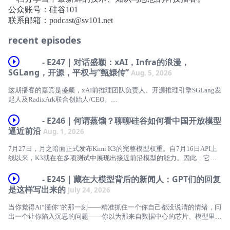
公众账号：硅谷101
联系邮箱：podcast@sv101.net
recent episodes
- E247｜对话盛颖：xAI，Infra的浪漫，
SGLang，开源，平权与“甄嬛传”
Aug. 5, 2026
这期播客的嘉宾是盛颖，xAI前推理团队负责人、开源推理引擎SGLang发
起人及RadixArk联合创始人/CEO。
在开源模型集中爆发之际，盛颖在AI Infra（基础设施）领域的研究和贡
- E246｜何谓蒸馏？聊聊硅谷如何看中国开放模型
献非常核心。她将AI Infra描述为“浪漫的关系”，是产品本身，需要有“美
逼近前沿
Aug. 1, 2026
感”。
7月27日，月之暗面正式发布Kimi K3的完整模型权重。自7月16日API上
由此，我们走进盛颖的世界。
线以来，K3就在在多项测试中展现出接近前沿模型的能力。因此，它成
为了硅谷最近讨论开源时的重要案例之一。从2025年初的DeepSeek时
她曾经想成为一个数学家，沉浸在一个确定、纯粹、仿佛“与世界无关”的
刻，到当下的Kimi K3，中国开源模型正在从成本更低、能力稍弱的替代
- E245｜藏在大模型背后的新闻人：GPT们的回复
世界里。
品，逐渐逼近甚至超过最强的闭源前沿模型。
是这样写出来的
July 24, 2026
但从哥大到斯坦福，从形式化验证到 AI Infra，盛颖一路经历的并不是外
随之而来的，是一场越来越激烈的蒸馏争论。什么是蒸馏？通过闭源模型
界看到的连续发顶刊的高光，背后是不为人知的寻找方向、迷茫、停滞、
当你觉得AI“懂你”的那一刻——精准抓住一个你自己都没说清的情绪，问
的输出进行训练，和未经授权的大规模能力提取，有什么区别？即使中国
低谷和重新出发。她逐渐意识到，自己无法勉强去做一件不感兴趣的事；
出一个让你陷入沉思的问题——你以为那来自数据中心的芯片、模型里的
实验室使用过美国模型生成的数据，它又究竟能解释多少最终能力？
只有真正被一个问题吸引，她才能进入高度专注的状态，并把它做到极
参数、程序员敲下的代码，但真相是，那些问进你心坎里的问题、让你会