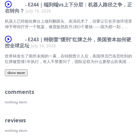
致。
心一笑的遣词造句，背后站着一群人：他们曾是记者、编辑和纪录片导
- E244｜端到端vs上下分层：机器人路径之争，正
本期播客，我们邀请到两位嘉宾来分别从开源生态和企业的视角，讨论这
演，如今藏在大语言模型之后，有一个鲜为人知的名字——内容工程师
在转向？
July 16, 2026
一波中国开源模型的影响：前Hugging Face亚太开源生态负责人王铁震，
SGLang，是这条研究路径的集大成者。它从一个学术项目成长为面向真
（Content Engineer）。
和TinyFish联合创始人Keith Zhai。
实生产环境的开源推理引擎，也把盛颖从研究者带进了更复杂的工程、组
机器人已经能在舞台上做到翻跟头、表演武术了，但要让它在开放环境里
织与产业世界。
当模型能力日益趋同，真正决定用户去留的，已不再是参数，而是它能否
我们从K3带给硅谷的挑战聊起，讨论了为什么把中国模型的进步全部归
伸手帮你拧开一个瓶盖，难度陡然跃升2到3个量级——因为那一刻，它
让人觉得“懂我”。那些“只可意会、不可言传”的语感与共情，正被一群文
因于蒸馏，实际上忽略了架构、强化学习、数据工程和推理基础设施上的
需要理解眼前的物理世界。
在早期的xAI，她获得了难得同时存在的“support”和“freedom”，参与搭建
字工作者拆解成一套可以装进AI的规则。
创新。而当蒸馏从一种中性的训练技术，变成商业竞争和政策讨论中的指
- E243｜特朗普“缓刑”红牌之外，美国资本如何硬
生产级推理系统。但随着SGLang社区迅速扩张，仅靠开发者在业余时间
这正是苏度科技想啃下的骨头。苏度科技联合创始人、董事长苏昊是
控时，争议的核心又变成了什么？
控全球足坛
维护，已经无法支撑项目继续向前。为了让这件事真正走下去，她选择离
July 10, 2026
本期《硅谷101》播客，我们邀请到两位从新闻业转身的资深内容工程师
ImageNet的核心作者之一，师从李飞飞，这家公司走了一条与硅谷主流纯
开xAI，创立RadixArk。
——前媒体人、播客《行星酒馆》主播东尼，与NBCUniversal AI战略总
在此之外，我们也讨论了K3针对大型推理服务商设计的商业授权：当开
大脑“黑盒”大模型不太一样的道路——软硬件协同设计，上下分层架构，
世界杯发生了闻所未闻的一幕，在特朗普介入后，美国球员巴洛贡吃到的
监Bianca，深入探讨：什么才算“好”的对话，以及如何把它拆解成可量
源权重模型持续压低成本，它会如何冲击OpenAI、Anthropic等闭源实验
上层负责任务规划与环境理解，下层用仿真（Sim-to-Real），让机器人在
这期节目，我们从盛颖眼中的数学之美、论文和低谷聊到SGLang、xAI与
红牌被暂缓1年执行，有人不禁要问了，国际足联为什么要那么听美国人
化、可训练、可评估的工程标准。我们从这个正在各家AI公司裂变扩张的
室的商业模式？当模型能力逐渐商品化，未来AI行业的价值会流向模型本
虚拟世界里经历几百万年的进化，再迁移到现实。
RadixArk，也聊一个人如何逐渐理解自己的天性，并决定不再与之对
的话。
新兴岗位聊起，看看当模型能力逐渐拉平，内容与品味如何成为产品竞争
身、推理基础设施，还是Agent与企业工作流？
抗。
show more
力的关键，而懂人文、懂社科的判断力，又该如何翻译成工程能用的语
这条路已经跑出了一定成效：面对从未见过的新物体，他们的零样本通用
部分原因可能来自于，美国资本已经渗透进了全球足坛的方方面面。比如
言。
注：本期播客中提到的“开源”，更准确地说是开放权重（open
抓取单次成功率接近100%。
盛颖说，她在乎的不是“making impact”，而是那些她认为正确的事情，
英超的20家俱乐部中，有11家都被美国资本控股，美资甚至渗透进了欧
weights）。K3官方称自己为开放模型，它使用的是Kimi K3 License，不
最终有没有发生。从“世界与我无关”，到“想要构建那个跟强力AI共存、
洲五大联赛的俱乐部、商业权益开发、球员球队买卖资金周转等等方面。
【主播】
comments
本期硅谷101，我们邀请苏度科技CEO韩铮，一起聊聊机器人“动手”怎么
是标准 MIT/Apache 这类完全开放的OSI license。
且人类不会输的未来”，这，是盛颖的故事。
实现？他预测，接下来会有更多的硅谷公司会重新回到“上下分层”的方向
没有英式足球积淀的美国人，为什么会那么喜欢投资英式足球？美国资本
Faith静远，硅谷101特约研究员
【主播】
上来。
nothing more.
【主播】
又在怎么改变世界足坛呢？
【嘉宾】
Yiwen，硅谷101特约研究员
【主播】
陈茜，硅谷101联合创始人
【主播】
reviews
Tony Lin，人工智能实验室模型设计负责人，《行星酒馆》主播
【嘉宾】
泓君，硅谷101创始人，播客主理人
【嘉宾】
麻花，硅谷101特约研究员
Bianca Consunji，NBCUniversal AI战略总监
nothing more.
王铁震，Hugging Face前亚太生态负责人
【嘉宾】
盛颖，RadixArk联合创始人&amp;CEO，xAI前推理团队负责人、开源推
【嘉宾】