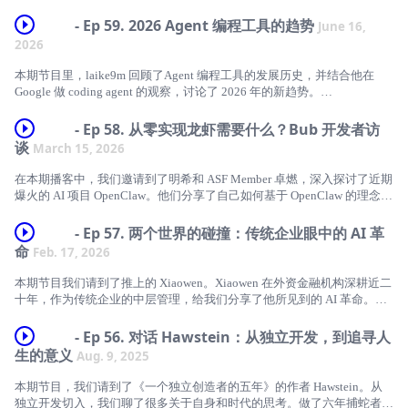
- Ep 59. 2026 Agent 编程工具的趋势
June 16,
2026
本期节目里，laike9m 回顾了Agent 编程工具的发展历史，并结合他在
Google 做 coding agent 的观察，讨论了 2026 年的新趋势。
播客讨论的文章 《What's next in Agentic Coding Products? 》
- Ep 58. 从零实现龙虾需要什么？Bub 开发者访
主播
谈
March 15, 2026
laike9m
在本期播客中，我们邀请到了明希和 ASF Member 卓燃，深入探讨了近期
嘉宾
爆火的 AI 项目 OpenClaw。他们分享了自己如何基于 OpenClaw 的理念，
结合个人需求创造出另一个有趣的 AI 助手 —— Bub。
小A
嘉宾
- Ep 57. 两个世界的碰撞：传统企业眼中的 AI 革
章节
命
Feb. 17, 2026
* 明希 (frostming)
*
本期节目我们请到了推上的 Xiaowen。Xiaowen 在外资金融机构深耕近二
* 卓燃 (PsiACE)
00:00:59 工作中大家还手写代码吗？
十年，作为传统企业的中层管理，给我们分享了他所见到的 AI 革命。
嘉宾
时间戳
*
- Ep 56. 对话 Hawstein：从独立开发，到追寻人
Xiaowen Zhang
00:02:18 Agent 编程工具的发展历史
* 00:00:00 开场介绍
生的意义
Aug. 9, 2025
主播
* 手写代码 → AI 写代码过渡阶段 (2023 ~ 2025):
* 00:12:45 实战案例
本期节目，我们请到了《一个独立创造者的五年》的作者 Hawstein。从
laike9m
独立开发切入，我们聊了很多关于自身和时代的思考。做了六年捕蛇者
链接