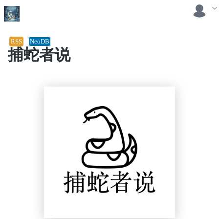
RSS
NeoDB
捕蛇者说