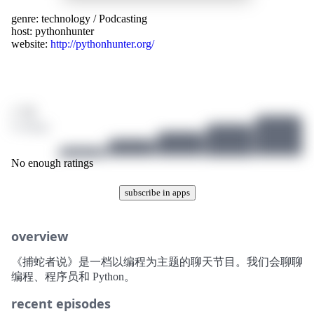
genre:
technology
/
Podcasting
host:
pythonhunter
website:
http://pythonhunter.org/
/ 10
0 ratings
No enough ratings
subscribe in apps
overview
《捕蛇者说》是一档以编程为主题的聊天节目。我们会聊聊
编程、程序员和 Python。
recent episodes