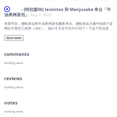
* 编辑器 + AI 聊天侧边栏
* 00:25:10 从 OpenClaw 到 Bub
说，本期是我个人（laike9m）最喜欢的一期，也希望大家喜欢。
* Xiaowen 的推文
- [特别篇06] laixintao 和 Manjusaka 串台「牛
* Coding Agent CLI
* 00:38:30 核心技术解析
本期关键词：
油果烤面包」
Aug. 8, 2025
*
* 🤖 Agent-native 工作流 (2025 ~ now):
* 00:55:15 未来展望
独立开发 / 人生规划 / 现代性与分工 / 副业模式 / 开源 / 自由的代价 / 存在
本期节目，捕蛇者说和牛油果烤面包播客串台。捕蛇者说主播中的两个是
《MBA一日读2.0：一日之内学完知名商学院的全部课程》
主义危机 / 技术乐观 / 死亡思考
* AI coworker 协作软件
* 01:08:40 结尾推荐
网站可靠性工程师（SRE）。他们今天在节目中介绍了一下这个职业是干
嘉宾
什么，需要什么技能，职业的发展趋势以及职业发展。
*
* Agent 指令中心 (Codex, Cursor 3, Antigravity 2.0)
链接
show more
Hawstein
嘉宾：laixintao 、Manjusaka
《解体诸因》 - 西泽保彦
主播
*
* Bub
主播： 斯图亚特
爱发电上赞助
* Adam Wen
comments
00:06:08 Agent 指令中心
* 明希推荐：特德·姜的小说《你一生的故事》（电影《降临》原著）。
剪辑： 季雨清
* laike9m
* 不再是以编辑器为中心，而是以 agent 对话为中心，必要时才在右侧展
nothing more.
* 卓燃推荐：《牛津通识读本：数学》，从全新视角理解问题建模。
开编辑器。并且把同时操作多个 agent 当作一等公民来支持。
时间线： 季雨清
勘误与说明：
爱发电上赞助
* 典型例子比如 Codex
reviews
00:02:10 播客：捕蛇者说
* Obsidian 并不开源，播客中的描述有误
*
00:03:45 嘉宾介绍
* 本期节目录制时，关于「沉浸式翻译」的争议尚未出现。播客反映了我
nothing more.
们当时的真实想法。对后来的争议这里不做评判。
00:10:59 Agent 编程工具未来发展方向
00:05:59 SRE是什么
时间点
notes
* 更好的 Agent Harnesses
00:08:14 假设复刻抖音，需要什么
*
* 主动式 Agent
nothing more.
00:17:19 SRE的具体职责