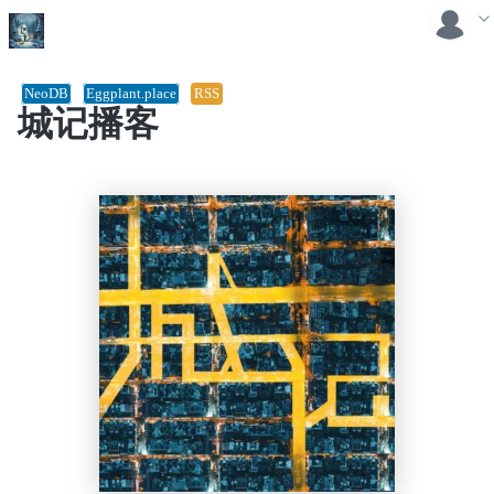
NeoDB
Eggplant.place
RSS
城记播客