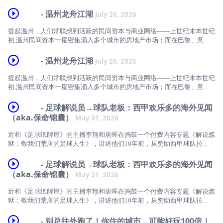
- 温州龙舟江湖
July 26, 2026
提起温州，人们常联想到活跃的民间资本与商业网络——上世纪末本世纪
初,温州民间资本一度密集涌入多个城市的房地产市场；而在巴黎、意大
利普拉托等欧洲华人聚居较为集中的城市，由于当地温州籍侨胞数量庞
大，温州话也成为社区内部日常交流的重要语言之一。
- 温州龙舟江湖
July 26, 2026
近两年，美食、工艺、山野等在地文化内容的持续挖掘，让“温州性”有了
更多元的注脚。几年前，我在社交媒体上注意到有人开始系统记录温州的
提起温州，人们常联想到活跃的民间资本与商业网络——上世纪末本世纪
龙舟文化，他们把龙舟基地、训练和巡游的路线标注在地图上，记录并梳
初,温州民间资本一度密集涌入多个城市的房地产市场；而在巴黎、意大
理龙舟俱乐部的发展脉络，甚至绘制龙舟厂的剖面，其中现代化的高楼和
利普拉托等欧洲华人聚居较为集中的城市，由于当地温州籍侨胞数量庞
逼仄桥下空间里的龙舟基地形成了强烈对比。
大，温州话也成为社区内部日常交流的重要语言之一。
- 足球解说员→球队老板：西甲欢乐多的海外见闻
2026年6月，“舟行千里靠众桨”，温州龙舟五年纪实影像展在温州开幕，
近两年，美食、工艺、山野等在地文化内容的持续挖掘，让“温州性”有了
（aka.保命锦囊）
May 31, 2026
展览以五年纪录为叙事脉络，通过纪实影像、民俗实物、场景展陈等形
更多元的注脚。几年前，我在社交媒体上注意到有人开始系统记录温州的
式，呈现温州龙舟从传统民俗走向现代竞技的蜕变之路。现场既有训练、
龙舟文化，他们把龙舟基地、训练和巡游的路线标注在地图上，记录并梳
近和《足球纸牌屋》的主播李翔和唐晖在捣鼓一个付费内容专题《解说炼
仪式、竞渡等热血瞬间的照片、视频，也有队服、奖杯、老物件等实物陈
理龙舟俱乐部的发展脉络，甚至绘制龙舟厂的剖面，其中现代化的高楼和
狱：敬我们荒唐的足球人生》，讲述他们10年前，从赞助西甲球队拉科
列。借展览机会，我和展览策展人，也是持续记录了温州龙舟五年的建筑
逼仄桥下空间里的龙舟基地形成了强烈对比。
鲁尼亚球裤上的广告起步，到最终入主西乙B胡米利亚俱乐部的荒唐足球
师张云斌和影视从业者卞冰晶，一起聊了聊他们眼中的龙舟江湖。
2026年6月，“舟行千里靠众桨”，温州龙舟五年纪实影像展在温州开幕，
人生。借此机会，也和他们串台聊聊足球生意之余，在日本、西班牙等地
- 足球解说员→球队老板：西甲欢乐多的海外见闻
展览以五年纪录为叙事脉络，通过纪实影像、民俗实物、场景展陈等形
的见闻，比如去寥无人烟的日本乡下送球员、欧洲汽车防盗技巧等。
（aka.保命锦囊）
时间线00:00 张云斌关注温州龙舟的缘起13:45 城市化进程中温州龙舟的
May 31, 2026
式，呈现温州龙舟从传统民俗走向现代竞技的蜕变之路。现场既有训练、
03:17 日本球场及俱乐部运营成功案例07:59 为何送球员到地处偏远的群
空间格局变迁18:35 如何成为龙舟俱乐部一员33:39 以豪兴名龙为例：龙
仪式、竞渡等热血瞬间的照片、视频，也有队服、奖杯、老物件等实物陈
马“组合立”学校进修15:00 没多少人去过的日本三大绝景17:24 日本旅行
舟队队员组成和队内组织生态49:01 龙舟队全年训练体系01:04:37 龙舟厂
近和《足球纸牌屋》的主播李翔和唐晖在捣鼓一个付费内容专题《解说炼
列。借展览机会，我和展览策展人，也是持续记录了温州龙舟五年的建筑
经历、球场体验及城市交通分析34:31 西班牙旅游公共交通不便，同事驾
的生产模式01:12:54 龙舟队内那些打动云斌的故事01:14:16 划龙舟的独
狱：敬我们荒唐的足球人生》，讲述他们10年前，从赞助西甲球队拉科
师张云斌和影视从业者卞冰晶，一起聊了聊他们眼中的龙舟江湖。
车1000公里仅休息一次耐力惊人44:59 第一次碰到偷反光镜镜子的46:24
特吸引力与队员投入状态01:18:37 龙舟拍摄带来的人与组织复杂性思考
鲁尼亚球裤上的广告起步，到最终入主西乙B胡米利亚俱乐部的荒唐足球
在巴黎和团队拍欧洲杯遇扒车砸车窗抢劫48:31 西班牙换胎骗局
01:20:45 龙舟俱乐部内的组织张力01:29:43 空间作为媒介找到介入相关
人生。借此机会，也和他们串台聊聊足球生意之余，在日本、西班牙等地
- 别总往外跑了！你住的城市，可能好玩100倍 |
时间线00:00 张云斌关注温州龙舟的缘起13:45 城市化进程中温州龙舟的