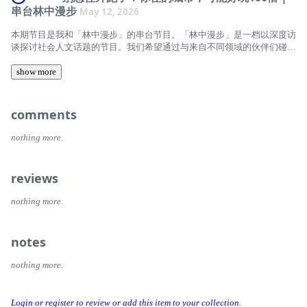
嘉宾：唐晖&amp;李翔 西甲欢乐多解说组合、《足球纸牌屋》主播主持/
群体的切口
的见闻，比如去寥无人烟的日本乡下送球员、欧洲汽车防盗技巧等。
空间格局变迁18:35 如何成为龙舟俱乐部一员33:39 以豪兴名龙为例：龙
串台林中漫步
May 12, 2026
制作：王越洲
03:17 日本球场及俱乐部运营成功案例07:59 为何送球员到地处偏远的群
舟队队员组成和队内组织生态49:01 龙舟队全年训练体系01:04:37 龙舟厂
嘉宾张云斌，温州人，「自在建造」建筑设计工作室负责人，「街角共
马“组合立”学校进修15:00 没多少人去过的日本三大绝景17:24 日本旅行
的生产模式01:12:54 龙舟队内那些打动云斌的故事01:14:16 划龙舟的独
本期节目是我和「林中漫步」的串台节目。「林中漫步」是一档以深度访
读」读书会组织者，业余影像工作者。卞冰晶，8年影视行业从业经验；
经历、球场体验及城市交通分析34:31 西班牙旅游公共交通不便，同事驾
特吸引力与队员投入状态01:18:37 龙舟拍摄带来的人与组织复杂性思考
谈探讨社会人文话题的节目。我们希望通过与来自不同领域的伙伴们碰撞
专注多形态内容创作（视频、文字、AI）；长期关注并实践社区营造与乡
车1000公里仅休息一次耐力惊人44:59 第一次碰到偷反光镜镜子的46:24
01:20:45 龙舟俱乐部内的组织张力01:29:43 空间作为媒介找到介入相关
与交流，相互启发，在放松的氛围下渐进深处，以深刻洞察启迪人生。主
村建设议题
在巴黎和团队拍欧洲杯遇扒车砸车窗抢劫48:31 西班牙换胎骗局
群体的切口
show more
理人林娜 Linna是媒体人，商业向善探索者，可以在公众号�《林中漫
张云斌推荐的主题书籍C·亚历山大, 等. 2001. 建筑模式语言 [M]. 知识产权
嘉宾：唐晖&amp;李翔 西甲欢乐多解说组合、《足球纸牌屋》主播主持/
步》，或小红书@林娜 Linna找到她。
出版社.张侃，王玮康. 2024. 温州龙舟文化的历史传承与现代转型 [M]. 光
制作：王越洲
嘉宾张云斌，温州人，「自在建造」建筑设计工作室负责人，「街角共
明日报出版社.徐高发. 2011. 瓯海龙舟 [M]. 中国戏剧出版社.姜竺卿. 2015.
读」读书会组织者，业余影像工作者。卞冰晶，8年影视行业从业经验；
你有多久没有好好看过自己住的城市了？ 明明生活在上海，周末却总想
comments
温州地理 [M]. 上海三联书店.陈天权. 2012. 香港节庆风俗 [M]. 明报出版社.
专注多形态内容创作（视频、文字、AI）；长期关注并实践社区营造与乡
往杭州跑；住在北京，假期却惦记着大理。我们总以为“门前无景”，风景
《城市中国》编辑部. 2018. 温州在哪：中等规模城市后发现代性图景 [J].
村建设议题
都在远方。 这一期，我们聊的是：怎么把身边的日子，过得像旅行一样
nothing more.
城市中国 (83).康武刚. 2018. 温州沿海平原的变迁与水利建设[M]. 人民出
张云斌推荐的主题书籍C·亚历山大, 等. 2001. 建筑模式语言 [M]. 知识产权
有趣。我们请来了《城记播客》主理人王越洲。他有个有趣的标签：“业
版社.王学钊. 2022. 瓯海民俗趣谈[M]. 中国书籍出版社.
出版社.张侃，王玮康. 2024. 温州龙舟文化的历史传承与现代转型 [M]. 光
余时间可能比上班还忙的热心上海市民”。 我们用一双“考现学”的眼睛，
明日报出版社.徐高发. 2011. 瓯海龙舟 [M]. 中国戏剧出版社.姜竺卿. 2015.
聊了聊：作为一个普通人，怎么让身边的城市变得好玩起来？没有宏大规
reviews
温州地理 [M]. 上海三联书店.陈天权. 2012. 香港节庆风俗 [M]. 明报出版社.
划，只有转角的口袋公园、一个可以发呆的雨棚、一块古老的界碑……你
《城市中国》编辑部. 2018. 温州在哪：中等规模城市后发现代性图景 [J].
会发现，美好近在眼前。- 时间线 -02:11嘉宾介绍：王越洲，城记播客主
nothing more.
城市中国 (83).康武刚. 2018. 温州沿海平原的变迁与水利建设[M]. 人民出
理人02:51什么是“考现学”？漫无目的地观察城市04:39漫无目的的快乐：
版社.王学钊. 2022. 瓯海民俗趣谈[M]. 中国书籍出版社.
一条路走一个下午05:30普通人也能用的城市观察方法10:28《漫无目的，
往往给你最大的乐趣》14:37城市不只是功能实体，更是艺术人文体验
notes
18:21慢下来，是一种奢侈，也是一种珍贵18:55天津之旅：工人新村、大
象滑梯、有轨电车遗迹23:25城市越来越好玩：从演唱会到精酿啤酒节，
nothing more.
到垂直节展（面包节、拉面节、艺术书展）27:55乌镇戏剧节（一个古镇
的“文化复活”）与特色文旅（城市不再千篇一律）31:05上海祥德路：一
个中央财政支持的社区更新标杆40:37做一个属于你的“城市图层地
Login or register to review or add this item to your collection.
图”吧！叠加历史、美食、声音……让你的感官带你重新认识城市45:24一