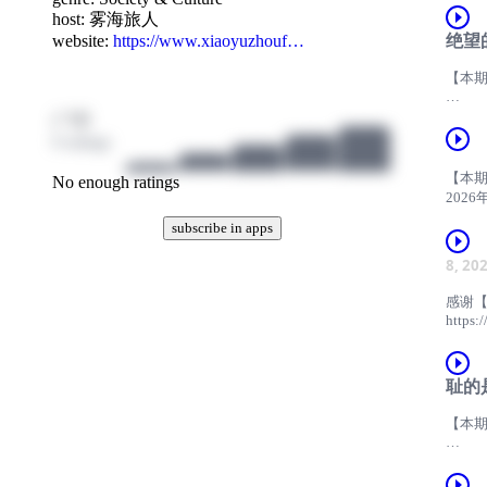
host:
雾海旅人
绝望
website:
https://www.xiaoyuzhouf…
播客
【本
/ 10
202
网络的
0 ratings
得鼻青
常出
【本
No enough ratings
（尤
202
然也
subscribe in apps
【聊
聊了
是很快
8, 20
鲁韵
知的
反复
感谢【
浔阳：
【聊
https:
浔阳：
Max
小海
我自
Max
我家
小海
耻的
【参
算我
具象波的视
【后
多，
【本
整单
剪辑：
在小
√16
被德国
时间