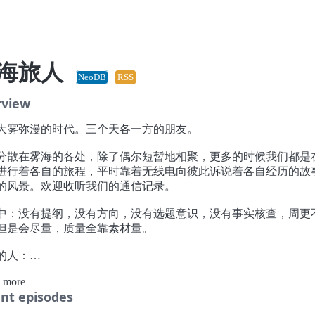
海旅人
NeoDB
RSS
rview
大雾弥漫的时代。三个天各一方的朋友。
分散在雾海的各处，除了偶尔短暂地相聚，更多的时候我们都是
进行着各自的旅程，平时靠着无线电向彼此诉说着各自经历的故
的风景。欢迎收听我们的通信记录。
中：没有提纲，没有方向，没有选题意识，没有事实核查，周更
但是会尽量，质量全靠素材量。
的人：
：“阳老师”。一个乙方。精神状态如头像所示。
 more
：写过新闻，做过翻译，搞过艺术，开过餐厅，卖过半导体，进
nt episodes
。现在正在学习如何做一名骄傲的得克萨斯老父亲。
x：“麦教授”。一个抛砖的人。