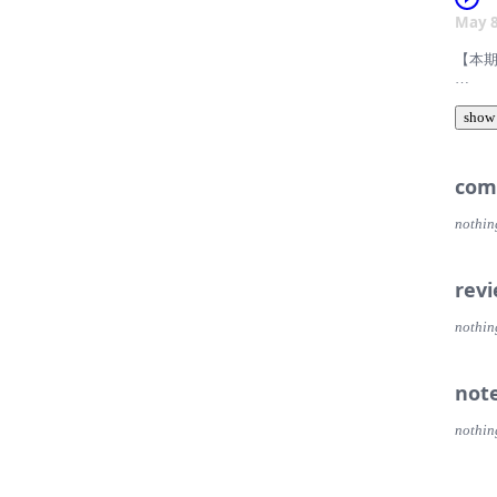
本期封
√铝合
题，
May 8
和社会
在小
√内置
案件对
【本
常久的
√大容
作为
202
√赠送
关的
show
本期
求，
不适
√70
的历
com
【聊
√专业
由于
会有些
nothin
阿猎：
√智
wander
箱子：
这款
【时
博：
rev
己用
一周
00:
Peg
的朋
nothin
00:1
An：
有需
00:1
not
安宸：
1、点
00:
nothin
Soph
淘宝：ht
002
浔阳：
京东：ht
00:2