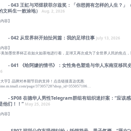
- 043 王虹与邓煜获菲尔兹奖：「你想拥有怎样的人生？」
的文科生一败涂地）
Aug. 2, 2026
封面设计：二氧化呔
期内容】
6年7月23日，王虹与邓煜获得数学界重要奖项菲尔兹奖，并迅速成为了这几天国
热点。浔阳、小海、Max和鲁韵子在中学时代攀登数学这座高峰时在山脚下就
- 042 从世界杯开始扯闲篇：我的足球往事
July 13, 2026
脸肿（所以本期副副标题是“绝望的文科生一败涂地”），从此这座高峰就在噩
现，鼓起勇气大聊特聊了这几天的所思所想，特别是为什么我们会因王虹与邓煜
期内容】
其是王虹）的成就而感到高兴和振奋呢？欢迎收听本期节目！
6年美加墨世界杯正在如火如荼地进行着，足球又再次成为了全世界人民的焦点，
不想错过这次热潮，这次也聊一聊世界杯！然而就像标题说的那样，我们只是在
天的人】
相关的话题，比如小海在达拉斯感觉到的世界杯氛围，还有些世界杯主题曲的争
- 041 《给阿嬷的情书》：女性角色塑造与华人东南亚移民
就开始跑题——Max分享了他从小到大与足球的缘分，他是如何从一个对足球
26
子：一颗丢进麦田里的稗子，总会长出毒芽来。
小朋友，变成一个热爱足球的青少年，又如何和足球渐行渐远，而时代又如何在
变幻的？欢迎收听本期（录制于小组赛期间但快要决赛了才剪完的）节目！
大宇】品牌对本期节目的支持！点击链接直达优惠:
“阳老师”。类人生物，累人生物。
天的人】
//mo.m.tmall.com/page/37305728?shop_id=355057106
“阳老师”。讽刺忘记举牌者。人形维持不良者。小红书：浔阳子
：“麦教授”。一个抛砖的人。
：一个生活在别处的得州老父亲。
己家里养猫嘛，春天以后天气一转暖，他就开始疯狂掉毛，走到哪里毛飘到哪里
- SP08 在德华人男性Telegram群组有组织迷奸案：“应该
：“麦教授”。一个抛砖的人。新浪微博：麦教授Max
猫也喜欢趴在床上和沙发上睡觉。特别是猫毛有特别细，很难处理干净，清理不
：一个生活在别处的得州老父亲。
是他们！！”
May 25, 2026
考链接】
不过敏，但皮肤也会发痒。一个月前我用上了大宇V5除螨仪，家里肉眼可见的干
频：https://www.bilibili.com/video/BV1qEL969E9c/?spm_id_f...去小宇
期制作】
身上也没有痒痒的了，推荐给我的听友们~
期内容】
集简介
老斧子，Max
宇宙查看该单集文稿
500Pa强大吸力，层层穿透吸出深层脏物，一吸即净
警方破获的在德华人男性Telegram群组大规模迷奸案在26年4月开始陆续庭审
在国内社媒引发热议。我们该如何理解和应对如此耸人听闻的事件呢？为了解答
- SP07 深圳公交车吸烟纠纷：纸烟符号、男子气概、“恶女