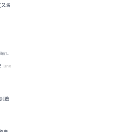
（又名
内社交
已经摔
梦中时
教授
我们当
一开头
议，但
史
June
一无所
背景中
，而且
感到羞
干净就
净了很
宙查看完
，这段
这个问
”叙事