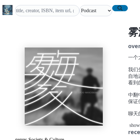
雾
ove
一个
我们
自地
看到
中翻
保证
聊天
浔阳
show
小海
rece
电站
genre:
Society & Culture
Ma