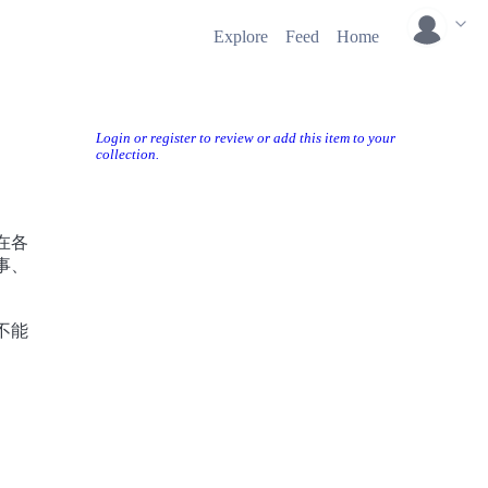
Explore
Feed
Home
Login or register to review or add this item to your
collection.
在各
事、
不能
过核