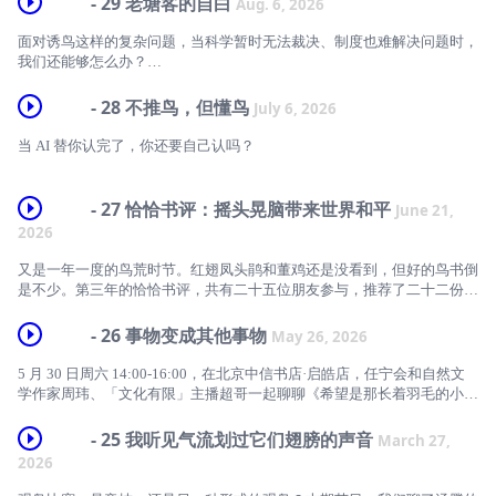
- 29 老塘客的自白
Aug. 6, 2026
面对诱鸟这样的复杂问题，当科学暂时无法裁决、制度也难解决问题时，
我们还能够怎么办？
感谢朱䴓（朱磊博士）对本期标题的贡献。
- 28 不推鸟，但懂鸟
July 6, 2026
本期封面是照镜子的大山雀。
当 AI 替你认完了，你还要自己认吗？
01:41 「我们的观鸟伦理是否需要更新」
本期封面是糊瑞安的入坑鸟——背着手的白鹡鸰。
- 27 恰恰书评：摇头晃脑带来世界和平
June 21,
3:41 老塘客的自白：鸟塘卖的不是鸟，而是确定性
00:00 蔡司和新书广告
2026
12:20 反对诱鸟，科学怎么说？
01:12 糊瑞安及懂鸟的介绍
又是一年一度的鸟荒时节。红翅凤头鹃和董鸡还是没看到，但好的鸟书倒
23:37 拆解反对理由 ≠ 支持，因为结论可以是对的，论据仍然可以是烂的
是不少。第三年的恰恰书评，共有二十五位朋友参与，推荐了二十二份鸟
02:48 非典型的开始
类读物，也是迄今时长最久的一期。今年的 bonus 是陈创彬（aka 黑眼罩
29:22 为什么说行政难管、市场难评？
杀手）的大段倾情朗读。感谢各位新老鸟友！也祝各位听友阅读愉快～
- 26 事物变成其他事物
09:42 了解才能建立更深层的联系
May 26, 2026
35:21 为什么诱鸟不好？因为很没品啊！
本期封面是金腰燕。
11:26 wren 的由来
5 月 30 日周六 14:00-16:00，在北京中信书店·启皓店，任宁会和自然文
学作家周玮、「文化有限」主播超哥一起聊聊《希望是那长着羽毛的小东
39:17 我们永远不可能仅仅通过描述「事实是什么」，就推导出「应该怎
标题来自 Coffee Cat 在节目中的赠言，同时也是藤田祐树书中的一句话。
33:02 懂鸟团队
西》。感兴趣的朋友请看海报了解详情和报名方式，不在北京的朋友可以
么做」
放在今天的社会大环境中，真是再应景不过。
扫码线上观看。
- 25 我听见气流划过它们翅膀的声音
March 27,
34:00 懂鸟是地图上真实存在的一个地方!
46:49「就像野外解手，能理解，但不想被人撞到」
2026
02:10 Guests of Summer: A House Martin Love Story by 任宁
周六见 👋
35:51 懂宇宙
50:13 关于价值判断