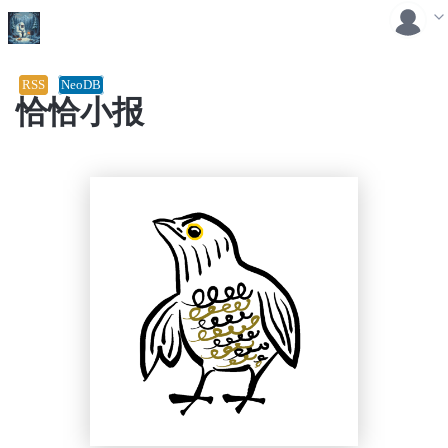
RSS
NeoDB
恰恰小报