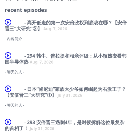
recent episodes
- 高开低走的第一次安倍政权到底栽在哪？【安倍
晋三“大研究”②】
Aug. 7, 2026
- 内容简介 -
本期节目，梵一如与沙青青回到2006年至2007年的第一次安倍政权，展
开一番细致的复盘。对外，安倍很快推动与邻国的关系修复；对内，他却
- 294 韩牛、普拉提和相亲评级：从小镇嬗变看韩
急于完成“摆脱战后体制”的政治议程，并低估了国会运作、官僚体系和党
国半导体热
Aug. 7, 2026
内平衡的难度。执着于意识形态的失策、阁僚失言与政治资金丑闻接连发
生，“朋友内阁”的批评不绝于耳，“消失的年金记录”又点燃了公众的不
- 聊天的人 -
满。参议院选举大败后，病情恶化的安倍突然辞职，政治信用几乎归零。
而在退阵后，安倍如何面对一地鸡毛。他如何回到山口县选区，从十几二
权小星、梵一如
十人的小型演讲会重新出发。而民主党政权的极速兴衰，又如何替他的回
- 日本“肯尼迪”家族大少爷如何崛起为右派王子？
归腾出了东山再起的机会
- 时间轴 -
【安倍晋三“大研究”①】
July 31, 2026
- 聊天的人 -
00:30 权小星再访韩国，重点考察了一下半导体股票的事儿
- 聊天的人 -
沙青青、梵一如
05:00 韩国股民现在心情如何？
沙青青、梵一如
- 293 安倍晋三遇刺4年，是时候拆解这位最复杂
- 时间轴 -
14:55 京畿道利川，一个小镇的嬗变
- 时间轴 -
的首相了！
July 31, 2026
- 00:00 一架飞机去东京，一架飞机来北京：从2006年秋说起
20:50 韩国半导体工程师的经典职业路径