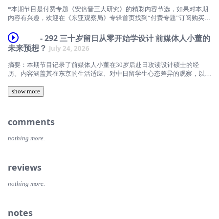
00:24 为什么在安倍遇刺四年后重新谈他
*本期节目是付费专题《安倍晋三大研究》的精彩内容节选，如果对本期
- 06:09 对外修复关系，对内安抚保守派：安倍的政治平衡术
28:30 SK和三星到底发了多少钱给员工？
内容有兴趣，欢迎在《东亚观察局》专辑首页找到“付费专题”订阅购买，
05:02 安倍派的分流：依旧留存的巨大影响力
谢谢支持！
- 09:30 外交上的老练，为什么没有延续到内政
38:50 拿到钱咋花？买房又买车
- 292 三十岁留日从零开始学设计 前媒体人小董的
09:15 如何从政治世家的“少爷”，成为全国瞩目的“右翼王子”
- 聊天的人 -
未来预想？
July 24, 2026
- 10:40 修订《教育基本法》
47:40 相亲市场的显著变化
10:03 外祖父岸信介的“阴影”：伪满洲国经历、战后拘押、日美安保条约
沙青青、梵一如
- 15:35 防卫厅升格与《国民投票法》
摘要：本期节目记录了前媒体人小董在30岁后赴日攻读设计硕士的经
53:00 利川因为半导体迎来开发新机遇
12:12 另一条家族线索：祖父安倍宽与父亲安倍晋太郎
历。内容涵盖其在东京的生活适应、对中日留学生心态差异的观察，以及
- 时间轴 -
- 17:54 意识形态挂帅，却忽视了民生
1:12:20 此处开始不构成投资建议
在AI时代背景下，通过提升审美与判断力成为独立设计师或创意制作人的
15:25 山口县、长州传统与战后政治地理
职业规划。
show more
- OP -
- 20:00 没有安抚党内对手，却把朋友塞进内阁
1:17:20 韩国新富阶层花钱旅游吗？
20:02 岸、佐藤、安倍几家之间的姻亲、收养与政治传承：理解日本政
这次出差入住酒店：东京凯悦（Hyatt Regency Tokyo）的一些设计元素
@RayHan
治“家”的一把钥匙。
- 21:28 失言、丑闻与“朋友内阁”的恶评
- OP -
comments
- ED -
- 聊天的人 -
21:12 安倍的童年世界：从小吃过、见过
@RayHan
- 24:38 参议院选举大败，以及让“邮政造反组”复党的代价
nothing more.
美空ひばり - 川の流れのように
小董（原媒体人&amp;播客从业者、现留日学习设计）
25:18 与野田佳彦的对照：同期议员，却是两条完全不同的政治上升路
- ED -
- 27:11 病情恶化之前，先击穿政权的是“消失的年金”
径。
- Logo -
梵一如
Oh The Larceny - Money
- 31:55 改组、国会演说与两天后的突然辞职
reviews
30:01 “二代议员”的难题：野田要让选民认识自己，安倍要证明自己不是
Shane
- 时间轴 -
- Logo -
父辈的影子。
- 34:14 从印度到悉尼：安倍辞职前一个月密集外访
nothing more.
- 收听方式 -
04:40 从学汽车到醉心日式设计，小董经历了哪些契机与转变
Shane
31:50 成蹊大学与教育背景：特殊的“子弟学校”
- 36:52 第一次政权的错误，怎样变成第二次政权的补丁
推荐您使用小宇宙app、苹果播客、喜马拉雅、网易云音乐、蜻蜓FM等平
13:40 所以到底什么是“日式设计”？
- 收听方式 -
notes
39:32 政治秘书的训练：跟随外相父亲接触党内、官僚与外交现场，安倍
台订阅收听《东亚观察局》
- 42:42 向谷垣祯一学习平衡派系的能力