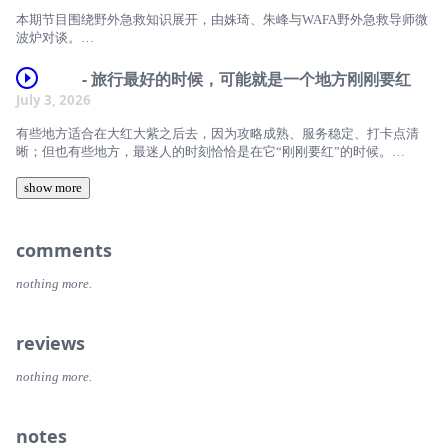
这不是一场传统意义上的《红楼梦》解读，也不是一份景区打卡攻略。
要复杂的套路，配料干净、品质过硬，就能让每一餐都值得期待。也希望
在一座小型人生剧场里重新抽签；
本期节目围绕野外急救知识展开，由姝琦、朱峰与WAFA野外急救导师微
通过这期节目，能让大家对「吃得好一点」这件事有新的感受。时间轴
一天只能看 3 个剧目，但这里一共有 35 个故事，于是遗憾变成了体验的
我们更关心的是：
波炉对谈。
一部分：你总会错过一些什么，也总会撞见一些没预料到的东西。
00:00:00 忙碌打工人的饮食痛点：24小时全天候健康饮食真的存在吗？
一个大型文旅项目，怎样把文学IP、戏剧、建筑、灯光、音乐、城市空间
本周五出征崇礼 168，遭遇极端天气，预报中雨转大雨，结合今年多场赛
- 旅行最好的时候，可能就是一个地方刚刚要红
00:05:15 小规格包装与频次管理：如何告别“买一份、吃一半、丢一半”的
它有点不像传统意义上的“看戏”：
和家庭出游揉在一起，让红楼粉、非红楼粉、年轻人、父母和孩子都能各
事冰雹、失温事故，微波炉老师，手把手讲山顶雷击、湿冷失温、崴脚骨
July 3, 2026
浪费？
观众不是坐在台下远远旁观，而是会被安排进教室、相亲局、家庭现场、
自找到入口？
折、高温呕吐、临界海拔不适，还有 90% 跑者用错的保温毯、冲锋衣正
00:10:10 食品界的不可能三角：好吃、健康、便宜，真的能兼得吗？
职场循环、审讯空间，甚至成为剧情的一部分；
确用法，长距离 168 跨昼夜安全底线全梳理。本期核心知识点
有些地方适合在大红大紫之后去，因为攻略成熟、服务稳定、打卡点清
00:13:47 零食是最小剂量的“情绪解药”：如何在满足口腹之欲时降低身体
演员离你很近，近到一个眼神、一次停顿、一次临场回应，都会让人立刻
为什么它明明还有可改进的地方，却已经足够让人愿意推荐给朋友，甚至
晰；但也有些地方，最迷人的时刻恰恰是在它“刚刚要红”的时候。
负担？
入戏；
想带父母再来一次？
* 雷雨天保命准则：远离裸露山脊；雷雨蹲坐避险；雷击伤者优先持续
00:17:58 学会看配料表：配料越短越好？如何识别“零蔗糖”与代糖的盲
它也不完全是在讲《红楼梦》的情节，而是借着红楼的底色，讲普通人的
CPR，不用怕触电
这期节目，我们聊的是福建宁德下面的霞浦。一个从北京、天津出发不算
show more
区？
选择、错过、局促、荒唐、柔软和无可奈何。
说到底，这期节目讨论的是一次出游，也是一次关于文旅产品如何真正成
特别顺路的小县城，一个有山有海、有海带紫菜、有古村非遗，也有新兴
00:22:17 避开隐藏成分：反式脂肪酸的阈值陷阱与食品添加剂的真实影
立的观察。本期主播与嘉宾
* 失温防控要点：体感发冷立刻加衣，不要硬扛；保温毯内层包裹，外层
海景民宿的地方。
我们聊到了为什么这个项目“不懂红楼也能看”，但懂红楼的人会更快乐；
响。
防风；绝对不要饮酒取暖
为什么《大观戏阵》的换票机制既像游戏，也像一种人生隐喻；
00:30:57 “80/20 饮食法则”：80% 的干净饮食，留 20% 给情绪出口
* 姝琦：《津津乐道》主播
comments
它还没有完全变成一个被标准化包装好的景区，所以你还能在里面遇见很
为什么十几分钟的小剧场，反而比很多宏大叙事更容易打中人；
00:34:22 高效能量补给：运动人群与场景化零食的选择。
* 外伤处置底线：关节无法承重立刻停止前进；肢体畸形警惕缺血，超时
多真实的、不太可复制的东西：半山腰上的畲族村落，供着妈祖的山里小
* 老袁：《播客公社》老袁，原文旅从业者
以及一个文旅项目如何在“作品”和“产品”之间找到平衡。
00:41:18 告别“晕碳”与血糖过山车：进食顺序调节与低 GI/粗粮饮食的日
未救援需现场复位
nothing more.
庙，一个把老宅和老物件拼命留下来的非遗传承人，一个人在深山里修了
常落地。
十几年寺的小师傅，还有海边岩洞里像 Windows 壁纸一样的取景框。
* 罗叔：《头号玩家》《歪打正着》主播
当然，我们也没少跑题：
00:56:22 场景化方案：打工人的快捷早餐、几分钟搞定正餐与家庭场景
* 高温肠胃急救：中暑优先降温补电解质；运动中禁用含酒精藿香正气
有人在相亲局里和阿姨互夸，
的食材甄选。
水；持续呕吐直接退赛
reviews
这不是一场“必去景点清单”式的旅行分享。更像是两个人在一个还没被过
* 羊行：《苦中找乐》主播，二刷幻城的自费硬核玩家
有人被课堂老师一个眼神吓回高中，
01:08:33 年轻人的“朋克养生”实践：从玉米须南瓜茶到草本冷泡。
度开发的小地方走了几天之后，突然意识到：我们喜欢旅行，可能并不只
有人执念于“凤凰男”剧目，
* 海拔不适应对：头痛恶心不再往上爬，缓慢下降海拔，区分中暑与低氧
01:15:24 给生活做减法：不用一直过度克制，找到适合自己的松弛与平
nothing more.
时间轴
是为了看风景，而是为了在一个地方尚未被商业逻辑完全覆盖之前，看见
有人认真操心园区的商业动线、NPC、AI 导航和咖啡售卖点。
症状
衡。本期主播及嘉宾
它原本的生活纹理。Windows同款壁纸，摄于福建霞浦【本期主播】
* 00:00 廊坊现场集结！没流程、没台本的戏剧幻城夜谈
说到底，这期节目聊的不只是一个剧场，而是一座还在生长中的戏剧城
* 不可突破安全红线：雷雨滞留山脊、中度失温、无法补水呕吐、关节完
姝琦：津津乐道&amp;津津有味主播
* 朱峰：「津津乐道播客网络」创始人，产品及技术专家。（微博：
notes
市。声音时间轴
全不能承重、高反下撤无缓解，满足任意一条必须放弃比赛
许丹丹：叮咚买菜休闲零食与烘焙商品规划负责人本期提到的健康小贴士
* 02:13 原文旅人的职业病：工地上踩过点，看戏先看服化道与字体设计