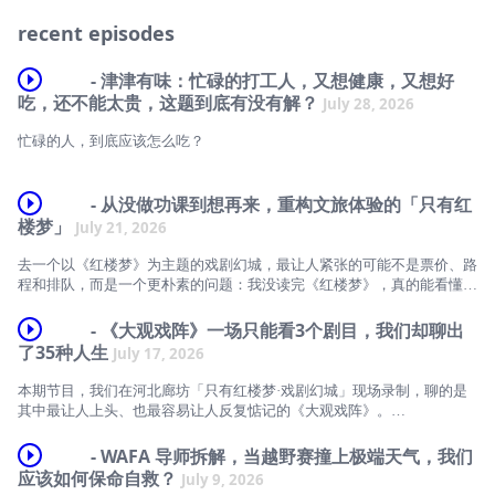
recent episodes
- 津津有味：忙碌的打工人，又想健康，又想好
吃，还不能太贵，这题到底有没有解？
July 28, 2026
忙碌的人，到底应该怎么吃？
早餐来不及吃，中午外卖随便点，下午靠咖啡续命，晚上又想奖励自己一
顿火锅、炸鸡、奶茶……
- 从没做功课到想再来，重构文旅体验的「只有红
我们一边追求健康，一边又在放纵之后充满负罪感。
楼梦」
July 21, 2026
这一期，我们从一个普通打工人的一天出发，聊聊现代人的饮食困境，以
去一个以《红楼梦》为主题的戏剧幻城，最让人紧张的可能不是票价、路
及怎样通过更聪明的选择，把吃饭这件事变得轻松一点。
程和排队，而是一个更朴素的问题：我没读完《红楼梦》，真的能看懂
吗？
什么是真正值得坚持的健康饮食？
- 《大观戏阵》一场只能看3个剧目，我们却聊出
为什么很多人越克制，反而越容易暴食？
这一期和几位老朋友聊了聊这趟有点出乎意料的文旅体验。
了35种人生
July 17, 2026
配料表到底怎么看？
低GI、抗炎饮食、零糖、零添加……哪些是真需求，哪些只是营销概念？
有人是拖家带口专程从北京开车来，两天还没看完；
本期节目，我们在河北廊坊「只有红楼梦·戏剧幻城」现场录制，聊的是
如果没有时间做饭，又该怎样尽可能吃得更健康？
有人原本对社交媒体上铺天盖地的推荐有点警惕，结果看着看着开始“自
其中最让人上头、也最容易让人反复惦记的《大观戏阵》。
愿特种兵”；
没有完美的饮食方案，但也许可以找到一种长期坚持、不容易内耗的生活
也有人一开始带着没做功课的心虚来到现场，最后认真盘算起下次要不要
如果你第一次走进《大观戏阵》，很可能会先感到一点慌乱：
方式。希望这一期，也能帮你找到属于自己的饮食平衡。特别感谢
- WAFA 导师拆解，当越野赛撞上极端天气，我们
再来补全遗憾。
入口处递来一张随机卡片，你不知道自己会被分到哪一场戏；
应该如何保命自救？
July 9, 2026
感谢「叮咚V5」对本节目的邀请与支持。我们相信，好的日常饮食不需
看完第一场之后，你还要拿着手里的票去和陌生人交换，像拆盲盒，也像