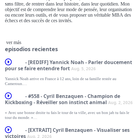
sans filtre, de rentrer dans leur histoire, dans leur quotidien. Mon
objectif est de comprendre leur mode de pensée, leur organisation
ou encore leurs outils, et de vous proposer un véritable MBA des
échecs et des succès de ces invités.
Hébergé par Audiomeans. Visitez audiomeans.fr/politique-de-
ver más
confidentialite pour plus d'informations.
episodios recientes
- [REDIFF] Yannick Noah - Parler doucement
pour se faire entendre fort
Aug. 5, 2026
Yannick Noah arrive en France à 12 ans, loin de sa famille restée au
Cameroun.
Le tennis devient vite plus qu'un sport : une obsession qui rythme chacune
de ses journées.
- #558 - Cyril Benzaquen - Champion de
En 1983, il gagne Roland-Garros, chez lui, devant ses parents, ses coachs et
Kickboxing - Réveiller son instinct animal
Aug. 2, 2026
son public. Le rêve exact qu'il avait visualisé des dizaines de fois.
Mais au sommet de sa gloire, il prend la décision de raccrocher la raquette
« Avec une bonne droite tu fais le tour de ta ville, avec un bon jab tu fais le
pour se réinventer en chanteur. À contre-courant diront certains, au bon
tour du monde. »
moment selon lui.
C'est un précepte bien connu des amoureux de sports de combat mais rares
“Saga Africa” devient un tube et cette deuxième carrière un succès unanime.
sont ceux qui le vivent vraiment.
Des années plus tard, nouveau virage : il devient capitaine de l'équipe de
- [EXTRAIT] Cyril Benzaquen - Visualiser ses
Cyril Benzaquen fait partie des Français les plus titrés du secteur, avec 8
France de Coupe Davis, puis coach de Fed Cup, puis consultant pour le PSG.
victoires
Aug. 2, 2026
championnats du monde de kickboxing remportés aux quatre coins du
Il découvre la rudesse du rôle en même temps que la richesse de la