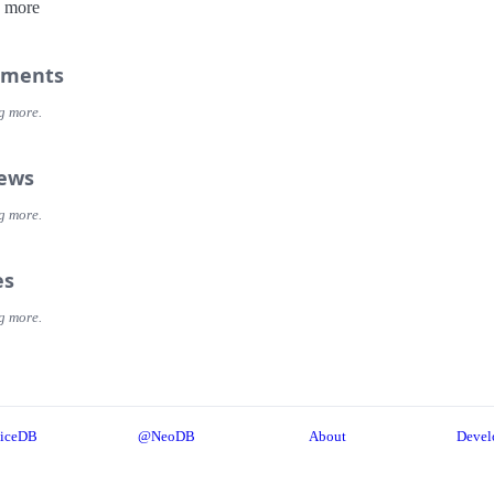
 more
语的怂恿下，与卢孟实争起了东主财权。卢孟实面对辛苦创下的
，临离开之前只留下一副对子：好一座危楼，谁是主人谁是客？
，时宜明月时宜风。横批：没有不散的宴席。
ments
g more.
iews
g more.
es
g more.
iceDB
@NeoDB
About
Devel