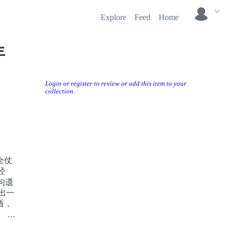
Explore
Feed
Home
年
Login or register to review or add this item to your
collection.
全仗
经
句遗
出一
盾，
 光
在流