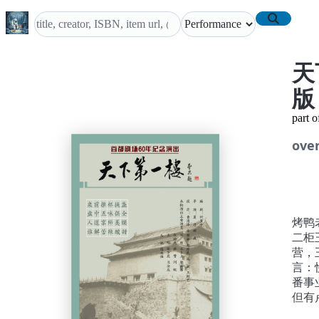
天
part 
ove
烤鸭
二柜
营，
言：
番事
但有
阴荏