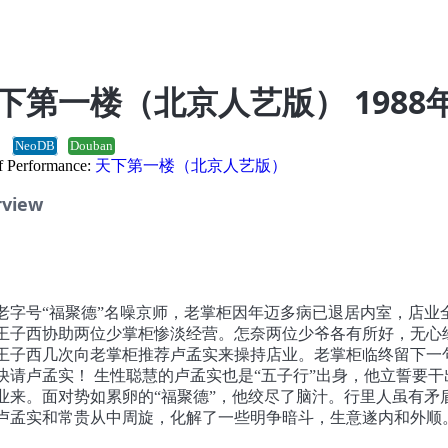
下第一楼（北京人艺版） 1988
版
NeoDB
Douban
of Performance:
天下第一楼（北京人艺版）
rview
老字号“福聚德”名噪京师，老掌柜因年迈多病已退居内室，店业
王子西协助两位少掌柜惨淡经营。怎奈两位少爷各有所好，无心
王子西几次向老掌柜推荐卢孟实来操持店业。老掌柜临终留下一
快请卢孟实！ 生性聪慧的卢孟实也是“五子行”出身，他立誓要干
业来。面对势如累卵的“福聚德”，他绞尽了脑汁。行里人虽有矛
卢孟实和常贵从中周旋，化解了一些明争暗斗，生意遂内和外顺。
苒，一晃十年过去，“福聚德”名噪京华。此时，唐家的两位少爷