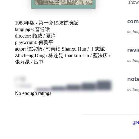
show
言蜚
德”
老屋
com
1988年版
/
第一套1988首演版
language:
普通话
nothin
director:
顾威
/
夏淳
playwright:
何冀平
actor:
谭宗尧
/
韩善续 Shanxu Han
/
丁志诚
rev
Zhicheng Ding
/
林连昆 Liankun Lin
/
蓝法庆
/
nothin
张万昆
/
吕中
/ 10
not
1 ratings
nothin
No enough ratings
@N