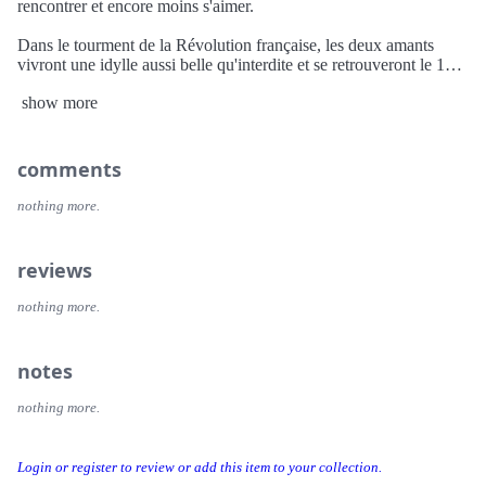
rencontrer et encore moins s'aimer.
Dans le tourment de la Révolution française, les deux amants
vivront une idylle aussi belle qu'interdite et se retrouveront le 14
juillet 1789 devant le symbole de la royauté, la prison de la
show more
Bastille, qui scellera à jamais leur destin.
comments
nothing more.
reviews
nothing more.
notes
nothing more.
Login or register to review or add this item to your collection.