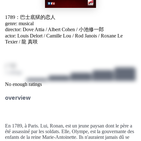
1789：巴士底狱的恋人
genre:
musical
director:
Dove Attia
/
Albert Cohen
/
小池修一郎
actor:
Louis Delort
/
Camille Lou
/
Rod Janois
/
Roxane Le
Texier
/
龍 真咲
/ 10
1 ratings
No enough ratings
overview
En 1789, à Paris. Lui, Ronan, est un jeune paysan dont le père a
été assassiné par les soldats. Elle, Olympe, est la gouvernante des
enfants de la reine Marie-Antoinette. Ils n'auraient jamais dû se