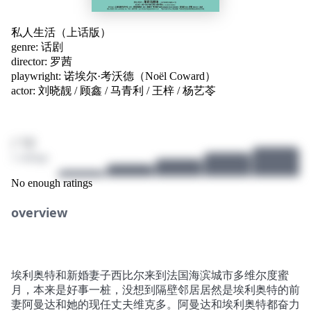
私人生活（上话版）
genre:
话剧
director:
罗茜
playwright:
诺埃尔·考沃德（Noël Coward）
actor:
刘晓靓
/
顾鑫
/
马青利
/
王梓
/
杨艺苓
/ 10
1 ratings
No enough ratings
overview
埃利奥特和新婚妻子西比尔来到法国海滨城市多维尔度蜜
月，本来是好事一桩，没想到隔壁邻居居然是埃利奥特的前
妻阿曼达和她的现任丈夫维克多。阿曼达和埃利奥特都奋力