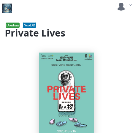
Douban
NeoDB
Private Lives