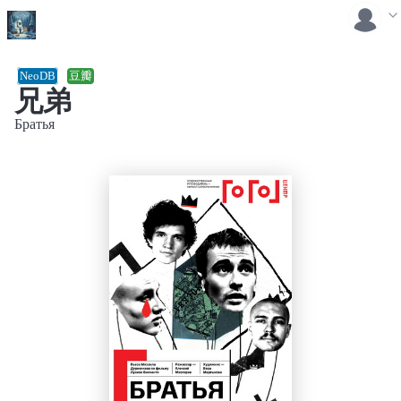
NeoDB
豆瓣
兄弟
Братья