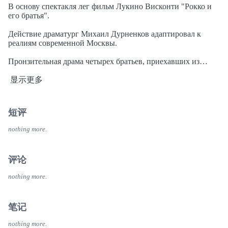
В основу спектакля лег фильм Лукино Висконти "Рокко и
его братья".
Действие драматург Михаил Дурненков адаптировал к
реалиям современной Москвы.
Пронзительная драма четырех братьев, приехавших из
глубинки, разыгрывается на ринге.
显示更多
Братья становятся жертвами соблазнов мегаполиса, теряют
друг друга и так и не обретают ничего взамен.
短评
nothing more.
评论
nothing more.
笔记
nothing more.