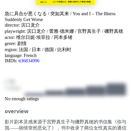
急に具合が悪くなる
/
突如其来
/
You and I – The Illness
Suddenly Get Worse
director:
滨口龙介
playwright:
滨口龙介
/
蕾雅·德米娜
/
宫野真生子
/
磯野真穂
actor:
维尔日妮·埃菲拉
/
冈本多绪
genre:
剧情
region:
法国
/
日本
/
德国
/
比利时
language:
French
IMDb:
tt36834996
/ 10
3 ratings
No enough ratings
overview
影片剧本灵感来源于宫野真生子与磯野真穂的书信集《你与
我——病情突然恶化了》，书中收录了两位女性真实的通信