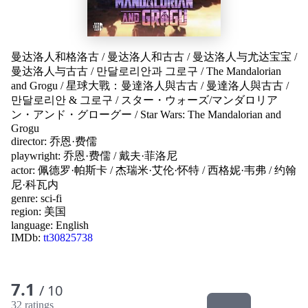
曼达洛人和格洛古
/
曼达洛人和古古
/
曼达洛人与尤达宝宝
/
曼达洛人与古古
/
만달로리안과 그로구
/
The Mandalorian
and Grogu
/
星球大戰：曼達洛人與古古
/
曼達洛人與古古
/
만달로리안 & 그로구
/
スター・ウォーズ/マンダロリア
ン・アンド・グローグー
/
Star Wars: The Mandalorian and
Grogu
director:
乔恩·费儒
playwright:
乔恩·费儒
/
戴夫·菲洛尼
actor:
佩德罗·帕斯卡
/
杰瑞米·艾伦·怀特
/
西格妮·韦弗
/
约翰
尼·科瓦内
genre:
sci-fi
region:
美国
language:
English
IMDb:
tt30825738
7.1
/ 10
32 ratings