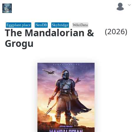
Eggplant.place
NeoDB
Skybridge
WikiData
The Mandalorian &
(2026)
Grogu