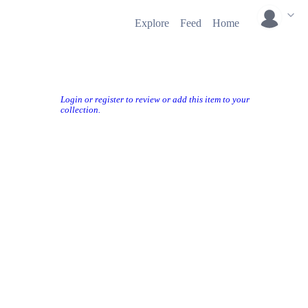
Explore
Feed
Home
Login or register to review or add this item to your
collection.