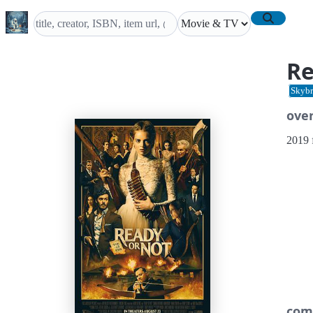
Re
Skybr
ove
2019 f
com