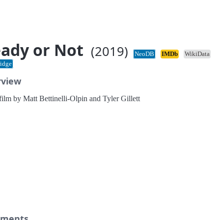
ady or Not
(2019)
NeoDB
IMDb
WikiData
idge
rview
ilm by Matt Bettinelli-Olpin and Tyler Gillett
ments