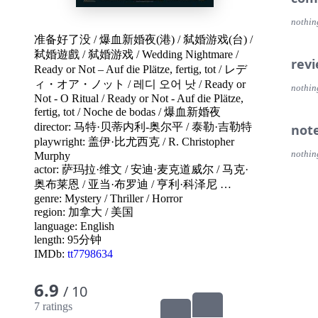
nothin
准备好了没
/
爆血新婚夜(港)
/
弑婚游戏(台)
/
弒婚遊戲
/
弑婚游戏
/
Wedding Nightmare
/
rev
Ready or Not – Auf die Plätze, fertig, tot
/
レデ
ィ・オア・ノット
/
레디 오어 낫
/
Ready or
nothin
Not - O Ritual
/
Ready or Not - Auf die Plätze,
fertig, tot
/
Noche de bodas
/
爆血新婚夜
director:
马特·贝蒂内利-奥尔平
/
泰勒·吉勒特
not
playwright:
盖伊·比尤西克
/
R. Christopher
nothin
Murphy
actor:
萨玛拉·维文
/
安迪·麦克道威尔
/
马克·
奥布莱恩
/
亚当·布罗迪
/
亨利·科泽尼
…
genre:
Mystery
/
Thriller
/
Horror
region:
加拿大
/
美国
language:
English
length: 95分钟
IMDb:
tt7798634
6.9
/ 10
7 ratings