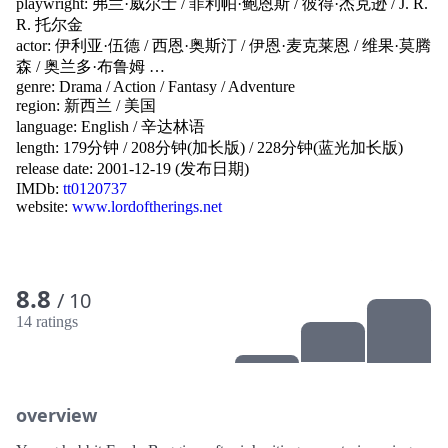
playwright:
弗兰·威尔士
/
菲利帕·鲍恩斯
/
彼得·杰克逊
/
J. R.
R. 托尔金
actor:
伊利亚·伍德
/
西恩·奥斯汀
/
伊恩·麦克莱恩
/
维果·莫腾
森
/
奥兰多·布鲁姆
…
genre:
Drama
/
Action
/
Fantasy
/
Adventure
region:
新西兰
/
美国
language:
English
/
辛达林语
length: 179分钟 / 208分钟(加长版) / 228分钟(蓝光加长版)
release date:
2001-12-19 (发布日期)
IMDb:
tt0120737
website:
www.lordoftherings.net
8.8
/ 10
14 ratings
overview