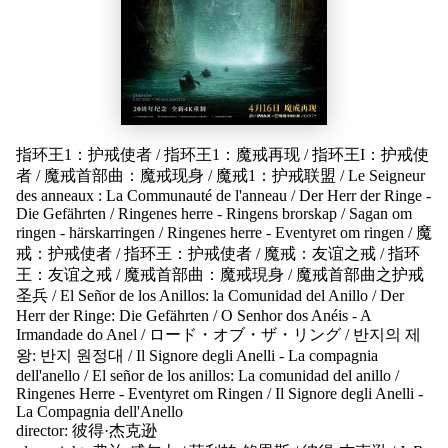
指环王1：护戒使者
/
指环王1：魔戒再现
/
指环王I：护戒使
者
/
魔戒首部曲：魔戒现身
/
魔戒1：护戒联盟
/
Le Seigneur
des anneaux : La Communauté de l'anneau
/
Der Herr der Ringe -
Die Gefährten
/
Ringenes herre - Ringens brorskap
/
Sagan om
ringen - härskarringen
/
Ringenes herre - Eventyret om ringen
/
魔
戒：护戒使者
/
指环王：护戒使者
/
魔戒：友谊之戒
/
指环
王：友谊之戒
/
魔戒首部曲：魔戒現身
/
魔戒首部曲之护戒
圣兵
/
El Señor de los Anillos: la Comunidad del Anillo
/
Der
Herr der Ringe: Die Gefährten
/
O Senhor dos Anéis - A
Irmandade do Anel
/
ロード・オブ・ザ・リング
/
반지의 제
왕: 반지 원정대
/
Il Signore degli Anelli - La compagnia
dell'anello
/
El señor de los anillos: La comunidad del anillo
/
Ringenes Herre - Eventyret om Ringen
/
Il Signore degli Anelli -
La Compagnia dell'Anello
director:
彼得·杰克逊