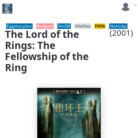
Eggplant.place
Bangumi
NeoDB
WikiData
IMDb
Skybridge
The Lord of the
(2001)
Rings: The
Fellowship of the
Ring