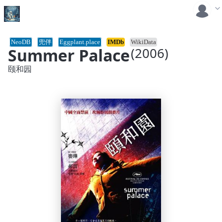
NeoDB
兜伴
Eggplant.place
IMDb
WikiData
Summer Palace
(2006)
颐和园