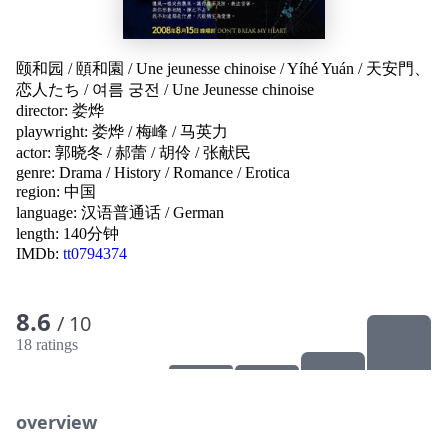
颐和园
/
頤和園
/
Une jeunesse chinoise
/
Yíhé Yuán
/
天安門、
恋人たち
/
여름 궁전
/
Une Jeunesse chinoise
director:
娄烨
playwright:
娄烨
/
梅峰
/
马英力
actor:
郭晓冬
/
郝蕾
/
胡伶
/
张献民
genre:
Drama
/
History
/
Romance
/
Erotica
region:
中国
language:
汉语普通话
/
German
length: 140分钟
IMDb:
tt0794374
8.6
/ 10
18 ratings
overview