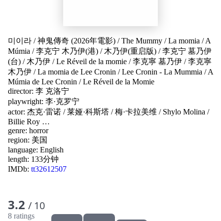
미이라
/
神鬼傳奇 (2026年電影)
/
The Mummy
/
La momia
/
A
Múmia
/
李克宁 木乃伊(港)
/
木乃伊(重启版)
/
李克宁 墓乃伊
(台)
/
木乃伊
/
Le Réveil de la momie
/
李克寧 墓乃伊
/
李克寧
木乃伊
/
La momia de Lee Cronin
/
Lee Cronin - La Mummia
/
A
Múmia de Lee Cronin
/
Le Réveil de la Momie
director:
李 克洛宁
playwright:
李·克罗宁
actor:
杰克·雷诺
/
莱娅·科斯塔
/
梅·卡拉美维
/
Shylo Molina
/
Billie Roy
…
genre:
horror
region:
美国
language:
English
length: 133分钟
IMDb:
tt32612507
3.2
/ 10
8 ratings