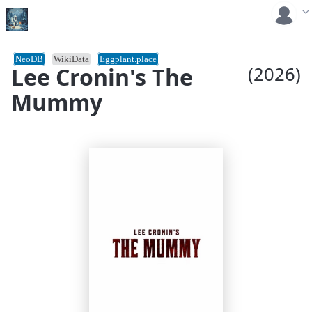
NeoDB
WikiData
Eggplant.place
Lee Cronin's The
(2026)
Mummy