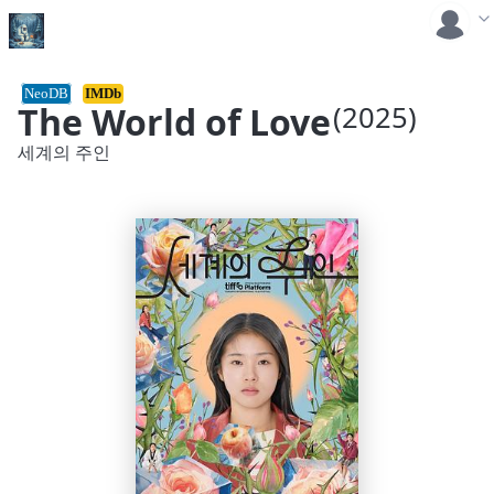
NeoDB
IMDb
The World of Love
(2025)
세계의 주인