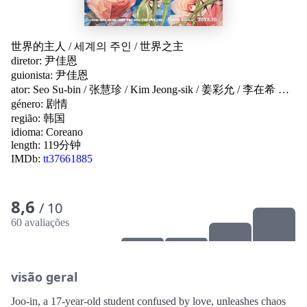
世界的主人
/
세계의 주인
/
世界之主
diretor:
尹佳恩
guionista:
尹佳恩
ator:
Seo Su-bin
/
张慧珍
/
Kim Jeong-sik
/
姜彩允
/
李在希
…
género:
剧情
região:
韩国
idioma:
Coreano
length: 119分钟
IMDb:
tt37661885
8,6
/ 10
60 avaliações
visão geral
Joo-in, a 17-year-old student confused by love, unleashes chaos