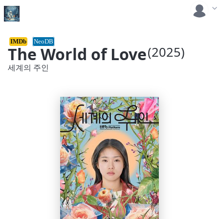
IMDb
NeoDB
The World of Love
(2025)
세계의 주인