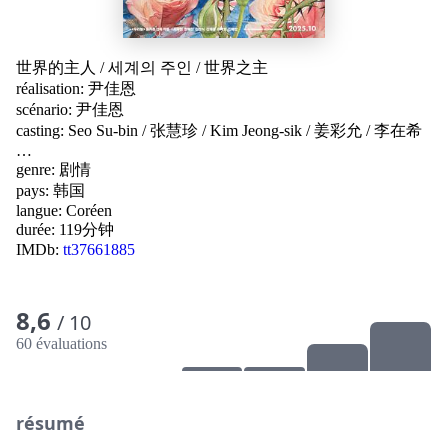
世界的主人
/
세계의 주인
/
世界之主
réalisation:
尹佳恩
scénario:
尹佳恩
casting:
Seo Su-bin
/
张慧珍
/
Kim Jeong-sik
/
姜彩允
/
李在希
…
genre:
剧情
pays:
韩国
langue:
Coréen
durée: 119分钟
IMDb:
tt37661885
8,6
/ 10
60 évaluations
résumé