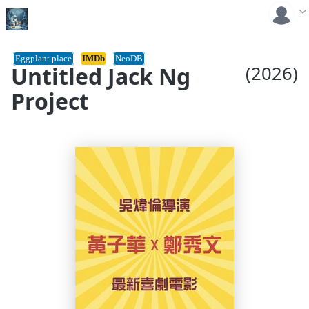
Eggplant.place
IMDb
NeoDB
Untitled Jack Ng
(2026)
Project