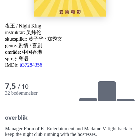
夜王
/
Night King
instruktør:
吴炜伦
skuespiller:
黄子华
/
郑秀文
genre:
剧情
/
喜剧
område:
中国香港
sprog:
粤语
IMDb:
tt37284356
7,5
/ 10
32 bedømmelser
overblik
Manager Foon of EJ Entertainment and Madame V fight back to
keep the night club running with the hostesses.