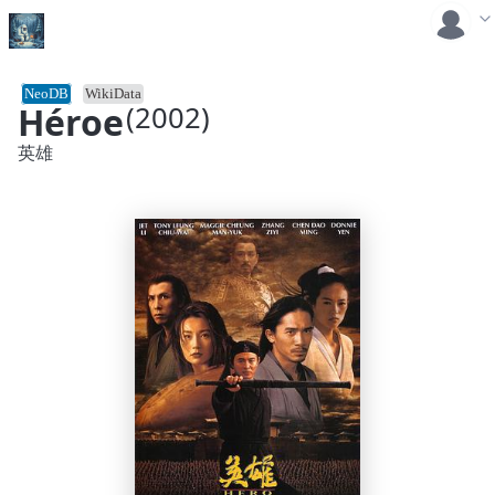
NeoDB
WikiData
Héroe
(2002)
英雄