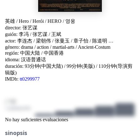
英雄
/
Hero
/
Herói
/
HERO
/
영웅
director:
张艺谋
guión:
李冯
/
张艺谋
/
王斌
actor:
李连杰
/
梁朝伟
/
张曼玉
/
章子怡
/
陈道明
…
género:
drama
/
action
/
martial-arts
/
Ancient-Costum
región:
中国大陆
/
中国香港
idioma:
汉语普通话
duración: 93分钟(中国大陆) / 99分钟(美版) / 110分钟(导演剪
辑版)
IMDb:
tt0299977
/ 10
1 puntuación
No hay suficientes evaluaciones
sinopsis