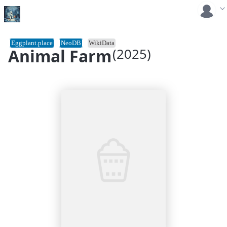
Eggplant.place
NeoDB
WikiData
Animal Farm
(2025)