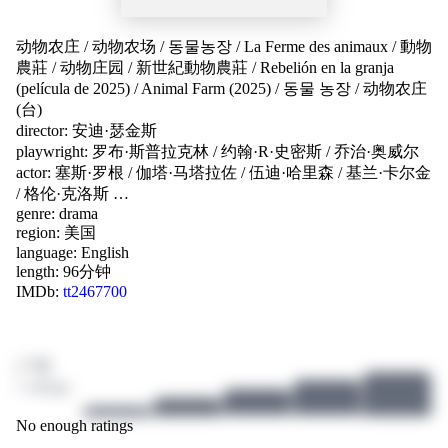
动物农庄
/
动物农场
/
동물농장
/
La Ferme des animaux
/
動物
農莊
/
动物庄园
/
新世紀動物農莊
/
Rebelión en la granja
(película de 2025)
/
Animal Farm (2025)
/
동물 농장
/
动物农庄
(台)
director:
安迪·瑟金斯
playwright:
罗布·斯普拉克林
/
约翰·R·史密斯
/
乔治·奥威尔
actor:
塞斯·罗根
/
伽塔·马塔拉佐
/
伍迪·哈里森
/
基兰·卡尔金
/
格伦·克洛斯
…
genre:
drama
region:
美国
language:
English
length: 96分钟
IMDb:
tt2467700
/ 10
1 ratings
No enough ratings