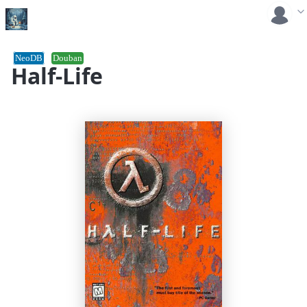
NeoDB
Douban
Half-Life