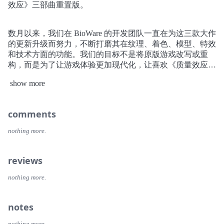
效应》三部曲重置版。
数月以来，我们在 BioWare 的开发团队一直在为这三款大作
的更新升级而努力，不断打磨其在纹理、着色、模型、特效
和技术方面的功能。我们的目标不是将原版游戏改写或重
构，而是为了让游戏体验更加现代化，让喜欢《质量效应》
的老粉和新晋玩家能够在游玩原汁原味的经典的同时，获得
show more
最佳游戏体验。能看到薛帕德指挥官的冒险之旅在超强分辨
率、更快帧率及视觉增强的绚丽画面的加持下开启全新征
程，真是相当令人兴奋。作为游戏开发人员，我们始终希望
comments
我们开发的游戏能够超越它们原本的平台。有机会重置《质
量效应》三部曲意味着我们过去十年工作的成果将会继续存
nothing more.
续下去，而呈现效果将比以往任何时候都更加丰富清晰。
《质量效应》传奇版 将包含单人基础内容及《质量效应》
reviews
《质量效应2》及《质量效应3》DLC，更有多种促销武
nothing more.
器、装甲，及各种组合包等你来拿——所有内容，全部重置
优化新升级，4k Ultra HD，等你体验。2021春季即将登陆
xbox One，PlayStation 4和 PC平台 ，可在Xbox Series X 及
notes
PlayStation 5平台向上兼容，让您获得多种具有针对性的升
级换代游玩体验。更多信息将在新的一年推出！