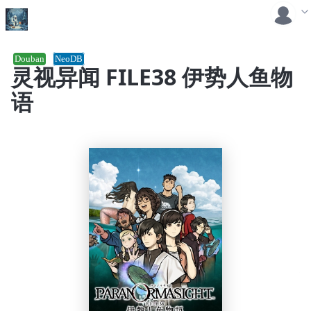
Douban
NeoDB
灵视异闻 FILE38 伊势人鱼物
语