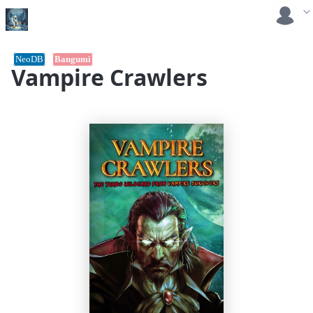
NeoDB
Bangumi
Vampire Crawlers