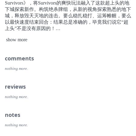
Survivors》，将Survivors的爽快玩法融入了这款超上头的地
下城探索新作。构筑绝杀牌组，从新的视角探索熟悉的地下
城，释放毁天灭地的连击。要么稳扎稳打、运筹帷幄，要么
以最快速度结束回合：结果总是准确的，毕竟我们说它“超
上头”不是没有原因的！
show more
游戏内容
滚雪球般的回合制杀戮：按照法力从小到大的顺序出牌连
comments
击，每一手牌都结合下一张卡牌的效果倍增。使用万能牌不
断叠加至10、20、30……你能一直叠到无穷大吗？
nothing more.
跟随自己的节奏：要么稳扎稳打、运筹帷幄，要么以最快速
度结束回合：结果总是准确的，毕竟我们说它“超上头”不是
reviews
没有原因的！
nothing more.
牌组构筑：积累经验升级以解锁新的卡牌，撞开宝箱获得自
定义宝石和强化，进化武器并召唤幸存者来触发连锁反应，
notes
自可立于不败之地。
nothing more.
地下城探索：多层的地下城中遍布《Vampire Survivors》中
罕见的功能墙，还有各类独特的宝藏和交互元素。找到铲子