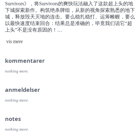
Survivors》，将Survivors的爽快玩法融入了这款超上头的地
下城探索新作。构筑绝杀牌组，从新的视角探索熟悉的地下
城，释放毁天灭地的连击。要么稳扎稳打、运筹帷幄，要么
以最快速度结束回合：结果总是准确的，毕竟我们说它“超
上头”不是没有原因的！
vis mere
游戏内容
滚雪球般的回合制杀戮：按照法力从小到大的顺序出牌连
kommentarer
击，每一手牌都结合下一张卡牌的效果倍增。使用万能牌不
断叠加至10、20、30……你能一直叠到无穷大吗？
nothing more.
跟随自己的节奏：要么稳扎稳打、运筹帷幄，要么以最快速
度结束回合：结果总是准确的，毕竟我们说它“超上头”不是
anmeldelser
没有原因的！
nothing more.
牌组构筑：积累经验升级以解锁新的卡牌，撞开宝箱获得自
定义宝石和强化，进化武器并召唤幸存者来触发连锁反应，
notes
自可立于不败之地。
nothing more.
地下城探索：多层的地下城中遍布《Vampire Survivors》中
罕见的功能墙，还有各类独特的宝藏和交互元素。找到铲子