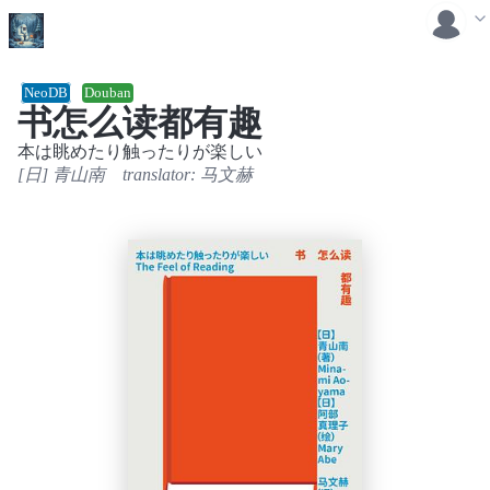
NeoDB
Douban
书怎么读都有趣
本は眺めたり触ったりが楽しい
[日] 青山南
translator:
马文赫