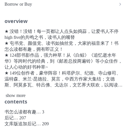
Borrow or Buy
overview
★ 没错！没错！每一页都让人点头如捣蒜，让爱书人不停
high five的共鸣之书，读书人的嘴替
★ 屯书党、颜值党、读书如抽丝党，大家的福音来了！书
怎么读都有趣，拥有即正义！
★ 124部书影作品，强力种草！从《白鲸》《追忆逝水年
华》等跨时代的经典，到《邮差总按两遍铃》等小众佳作，
让人心动的好书种草~
★ 149位创作者，豪华阵容！科塔萨尔、纪德、寺山修司、
温特森、米兰·昆德拉、莫言，中西方作家大集结；文德
斯、阿莫多瓦、特吕佛、戈达尔，文艺界大联欢，以阅读串
起的书影音盛会！
show more
——————
contents
走着读，躺着读，在泳池里读，在公交车上读……
书怎么读都可以！(不读也可以)
书怎么读都有趣… 3
名翻译家/散文家青山南在这本读书随笔中以自己读书、翻
后记… 207
译书的经验，细数了读书的种种快乐，更提供了海量阅读书
文库版追加后记… 209
目，让所有喜欢书的读者在这本书发现与读书同好之间的深