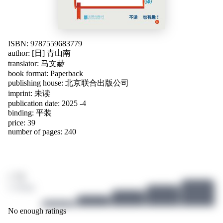
ISBN: 9787559683779
author:
[日] 青山南
translator:
马文赫
book format: Paperback
publishing house: 北京联合出版公司
imprint: 未读
publication date: 2025 -4
binding: 平装
price: 39
number of pages: 240
/ 10
2 ratings
No enough ratings