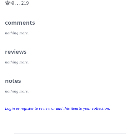
索引… 219
切共鸣！
comments
nothing more.
reviews
nothing more.
notes
nothing more.
Login or register to review or add this item to your collection.