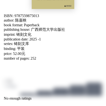
ISBN: 9787559875013
author:
陈嘉映
book format: Paperback
publishing house: 广西师范大学出版社
imprint: 铸刻文化
publication date: 2025 -1
series: 铸刻文库
binding: 平装
price: 52.00元
number of pages: 252
/ 10
1 ratings
No enough ratings