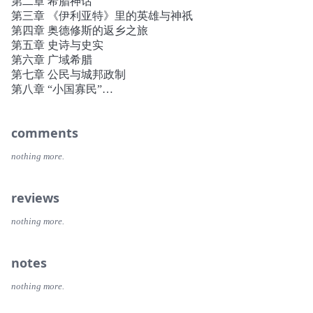
第二章 希腊神话
第三章 《伊利亚特》里的英雄与神祇
第四章 奥德修斯的返乡之旅
第五章 史诗与史实
第六章 广域希腊
第七章 公民与城邦政制
第八章 “小国寡民”
第九章 斯巴达
第十章 雅典
comments
第十一章 希波战争
第十二章 鼎盛的古典
nothing more.
第十三章 雅典帝国
第十四章 伯罗奔尼撒战争
第十五章 苏格拉底
reviews
第十六章 亚西比德
第十七章 城邦人
nothing more.
第十八章 城邦日暮与马其顿的兴起
第十九章 亚历山大大帝的东征
notes
第二十章 希腊化时代
结语
nothing more.