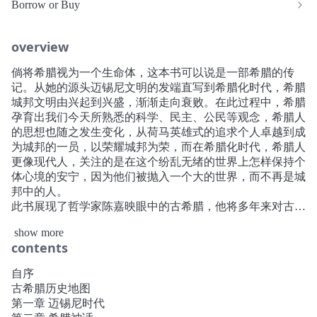
Borrow or Buy
overview
倘将希腊视为一个生命体，这本书可以说是一部希腊的传
记。从她的源头迈锡尼文明的发端直写到希腊化时代，希腊
城邦文明由兴起到兴盛，渐渐走向衰败。在此过程中，希腊
孕育出我们今天所熟悉的科学、民主、公民等观念，希腊人
的思想也随之发生变化，从荷马英雄式的追求个人卓越到成
为城邦的一员，以荣耀城邦为荣，而在希腊化时代，希腊人
更像现代人，关注的是在这个纷乱无绪的世界上怎样保持个
体心境的安宁，因为他们被抛入一个大的世界，而不再是城
邦中的人。
此书展现了哲学家陈嘉映眼中的古希腊，他将多年来对古希
腊的理解、心得和情感都写在了这本小书里。 诚如书中所
show more
言，达乎更高的生存始终是希腊理想。而何为良好生活，古
contents
希腊始终给我们以启示。
自序
古希腊历史地图
第一章 迈锡尼时代