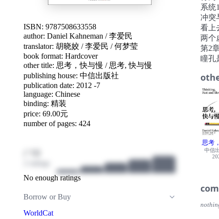
系统
冲突
ISBN: 9787508633558
看上
author:
Daniel Kahneman
/
李爱民
两个
translator:
胡晓姣
/
李爱民
/
何梦莹
第2
book format: Hardcover
瞳孔
other title:
思考，快与慢
/
思考, 快与慢
为什
publishing house: 中信出版社
othe
第3
publication date: 2012 -7
又累
language:
Chinese
脱口
binding: 精装
今天
price: 69.00元
第4
number of pages: 424
启动
你会
思考
/ 10
第5
中信
20
由记
2 ratings
什么
No enough ratings
股票
com
创新
Borrow or Buy
第6
nothin
从第
WorldCat