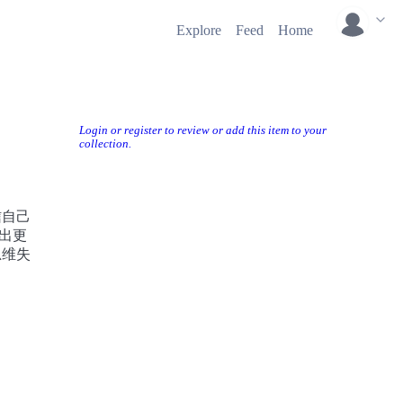
Explore
Feed
Home
Login or register to review or add this item to your
collection.
信自己
做出更
思维失