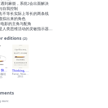
1遇到麻烦，系统2会出面解决
与自我控制
去不等长实际上等长的两条线
虚拟出来的角色
章电影的主角与配角
是人类思维活动的灵敏指示器
么我们看不见那只“大猩猩”？
r editions
(2)
章 惰性思维与延迟满足的矛盾
又饿的保释官更可能否定保释申请
而出的错误答案
得到1000美元，1年后得到10000美元，你选哪个？
章 联想的神奇力量
效应：让人不知不觉微笑的铅笔
自觉投到盒子里多少钱？
，快与慢
Thinking, Fast and Slow
章 你的直觉有可能只是错觉
Farrar, Straus and Giroux
出版社
2011
25
忆造成的错觉
样的信息更容易让人信服？
代码上口，回报率也相对较高
ments
是发生在能让人联想无限的环境中的
章 意料之外与情理之中
g more.
一次的惊喜到第二次的习以为常