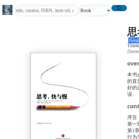
思
Goog
Think
Dani
ove
本书
的直
好的
误.
con
序言
第一
第1
行为