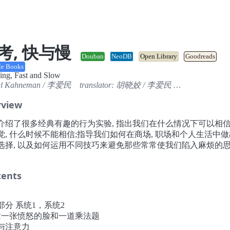
考, 快与慢
Douban
NeoDB
Open Library
Goodreads
le Books
ing, Fast and Slow
el Kahneman
/
李爱民
translator:
胡晓姣
/
李爱民
…
rview
介绍了很多经典有趣的行为实验, 指出我们在什么情况下可以相
觉, 什么时候不能相信;指导我们如何在商场, 职场和个人生活中
选择, 以及如何运用不同技巧来避免那些常常使我们陷入麻烦的
tents
部分 系统1，系统2
章一张愤怒的脸和一道乘法题
与注意力