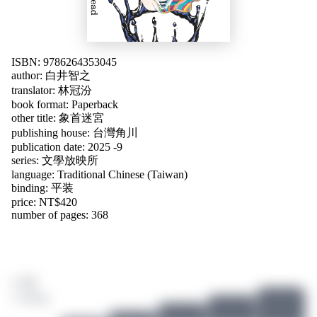
ISBN: 9786264353045
author:
白井智之
translator:
林冠汾
book format: Paperback
other title:
象首迷宮
publishing house: 台灣角川
publication date: 2025 -9
series: 文學放映所
language:
Traditional Chinese (Taiwan)
binding: 平装
price: NT$420
number of pages: 368
/ 10
3 ratings