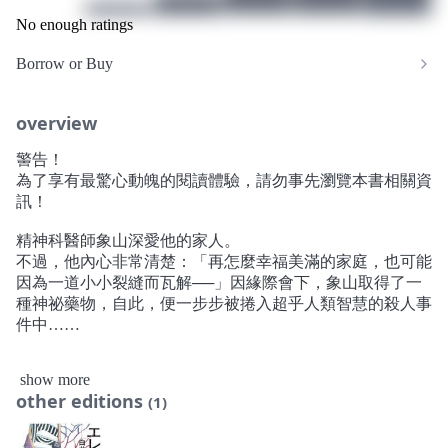
No enough ratings
Borrow or Buy
overview
警告！
為了享有最驚心動魄的閱讀體驗，請勿事先瀏覽本書相關資
訊！
精神科醫師象山深愛他的家人。
不過，他內心非常清楚：「再怎麼幸福美滿的家庭，也可能
因為一道小小裂縫而瓦解──」因緣際會下，象山取得了一
種神祕藥物，自此，便一步步被捲入超乎人類智慧的殺人事
件中……
謎題、圈套、情節發展，全面嚴禁外洩！
show more
前所未聞的故事、非比尋常的繁多伏筆，這座推理鬼才設下
other editions
(1)
的推理迷宮，靜候您來挑戰！