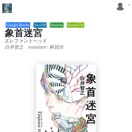
Google Books
NeoDB
Douban
BooksTW
象首迷宮
エレファントヘッド
白井智之
translator:
林冠汾