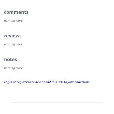
comments
nothing more.
reviews
nothing more.
notes
nothing more.
Login or register to review or add this item to your collection.
@NiceDB
@NeoDB
About