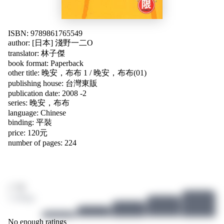
ISBN: 9789861765549
author:
[日本] 淺野一二O
translator:
林子傑
book format: Paperback
other title:
晚安，布布 1
/
晚安，布布(01)
publishing house: 台灣東販
publication date: 2008 -2
series: 晚安，布布
language:
Chinese
binding: 平裝
price: 120元
number of pages: 224
/ 10
2 ratings
No enough ratings