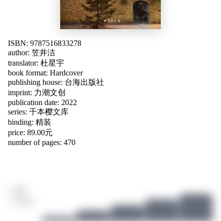
ISBN: 9787516833278
author:
笠井洁
translator:
杜星宇
book format: Hardcover
publishing house: 台海出版社
imprint: 力潮文创
publication date: 2022
series: 千本樱文库
binding: 精装
price: 89.00元
number of pages: 470
/ 10
1 ratings