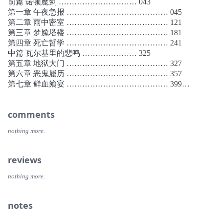
前篇 诺顿魔剑 ………………………… 043
的第一部《再见，天使》也是笠井洁写作的起点，由于创作
第一章 午夜急报 ………………………………… 045
期间笠井洁生活在法国巴黎，该系列的风格非常独特，故事
第二章 雨中密室 ………………………………… 121
通常发生在欧洲，而贯穿全文的哲学理论也是西方体系，这
第三章 梦魇塔楼 ………………………………… 181
些特征在日本推理作家中几乎绝无仅有。
第四章 死亡哲学 ………………………………… 241
侦探矢吹驱于《再见，天使》（1979年）初次登场，2002
中篇 瓦尔基里的悲鸣 ………………… 325
年，第五部作品《俄狄浦斯症候群》与这部《哲学家的密
第五章 地狱大门 ………………………………… 327
室》几乎同一时间问世。“矢吹驱系列”作品数量虽少，创作
第六章 恶鬼履历 ………………………………… 357
时间却超过二十年，而支撑着这一持续过程的正是每部作品
第七章 鲜血飨宴 ………………………………… 399
的超高质量。至于对“本格”这一扎根于推理史的可靠类别形
第八章 雪中密室 ………………………………… 431
式的沿袭，无疑也是本系列的强项。
本系列也是一套思想小说，书中有体现二十世纪各种哲学思
comments
想的角色与矢吹对决。阅读此书，读者可以对“推理”产生新
的认识。读者的推理观将会刷新，眼中的推理小说领域将会
nothing more.
呈现略微不同的色彩。笠井作品常被强调为“难读”，但把故
事要素抽出来看，其中其实充满了通俗要素，读者可以在沉
reviews
思的同时稳定地阅读。
文库版共1182页，复杂和精细的结构令人难以忘怀。发生在
nothing more.
不同时空的两起三重密室谋杀案；海德格尔和列维纳斯的哲
学论辩……文中关于“死亡”的讨论让我受益匪浅。我个人认
为，海德格尔的哲学转向仿佛是其思想的断裂，就像缺失了
notes
重要的一环，但读完这本小说后，我意识到这是他本人思想