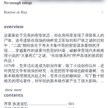
No enough ratings
Borrow or Buy
overview
达索家处于完美的密室状态，却在房间里发现了滞留客人的
尸体。追寻遗留在现场的纳粹党卫军短剑和尸体之谜的过程
中，“二战”期间发生于考夫卡集中营的密室谋杀案悄然浮
现……穿越案件的迷雾与哲思的纠葛，破解孕育现代本格推
理小说的“大量死亡”之谜。“矢吹驱系列”呼声高涨的第四部
作品！
1979年，笠井洁出道成为职业作家，除了小说创作以外，还
对类型文学有很深的研究，在思想哲学领域也颇有建树。当
新本格推理潮流兴起之时，笠井洁也积极响应，写了数十部
相关的理论著作，对年轻的新本格作家产生了很大影响。他
作为老一辈作家，曾经多次被邀请担任文学奖的评委。笠井
show more
洁对于日本类型文学的理论研究和新人培育都有不可磨灭的
contents
卓越贡献。笠井洁在小说领域也非常成功，至今创作了五十
多部小说，涵盖推理、科幻、奇幻等不同风格。其中“矢吹
序章 执迷追忆 ………………………… 001
驱系列”是推理小说，是其相当有代表性的作品。而该系列