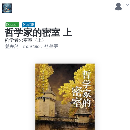
Douban
NeoDB
哲学家的密室 上
哲学者の密室〈上〉
笠井洁
translator:
杜星宇