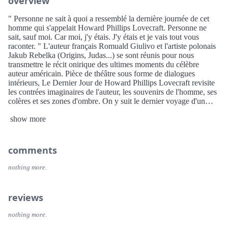
overview
" Personne ne sait à quoi a ressemblé la dernière journée de cet
homme qui s'appelait Howard Phillips Lovecraft. Personne ne
sait, sauf moi. Car moi, j'y étais. J'y étais et je vais tout vous
raconter. " L'auteur français Romuald Giulivo et l'artiste polonais
Jakub Rebelka (Origins, Judas...) se sont réunis pour nous
transmettre le récit onirique des ultimes moments du célèbre
auteur américain. Pièce de théâtre sous forme de dialogues
intérieurs, Le Dernier Jour de Howard Phillips Lovecraft revisite
les contrées imaginaires de l'auteur, les souvenirs de l'homme, ses
colères et ses zones d'ombre. On y suit le dernier voyage d'un
homme complexe et torturé faisant face à ses choix, ses errances
show more
et ses renoncements, persuadé que seule une nuit éternelle
réconfortante attend les hommes au moment de leur mort. Mais un
auteur n'est-il pas par essence immortel grâce à ses récits dont
nous sommes les dépositaires ?Bâti comme une étrange cathédrale
comments
gothique, Le Dernier Jour de Lovecraft est un roman graphique
hors norme faisant de la fin d'un homme le début d'un mythe.
nothing more.
Pour sa première incursion dans le monde séquentiel, Romuald
Giulivo réalise un coup de maître en puisant tout autant dans la
vie du célèbre auteur que dans le domaine du rêve cher à Gaston
reviews
Bachelard. Au dessin, le trop rare Jakub Rebelka, amoureux
transi de la prose du reclus de Providence, atteint des sommets
nothing more.
d'illustrations organiques non euclidiennes.