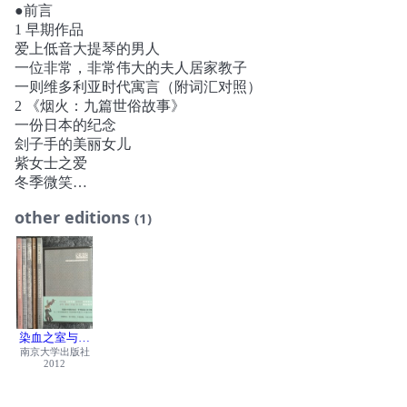
品。
●前言
这些短篇多以神话、民间故事、文学经典为蓝本，文学女巫
1 早期作品
卡特以精神分析学原理透视和拆解这些全人类的文化遗产，
爱上低音大提琴的男人
在旧世界的意识元件中植入女性主义观点，重装新世界的神
一位非常，非常伟大的夫人居家教子
话和传奇，构筑起与整个父权文化的神话和传说体系相抗衡
一则维多利亚时代寓言（附词汇对照）
的“神话重塑工程”，成为幻想文学和女性主义的伟大经典，
2 《烟火：九篇世俗故事》
产生了广泛而深远的社会影响。
一份日本的纪念
有评论说安吉拉•卡特至少改变了好莱坞十分之一的产业形
刽子手的美丽女儿
貌。此言非虚，新版《美女与野兽》不仅从情节和细节上表
紫女士之爱
达着对卡特的致意，甚至片中女巫的扮演者正是纪录片《安
冬季微笑
吉拉•卡特》中卡特的扮演者。在整部《焚舟纪》里，惊才
穿透森林之心
绝艳的文字和奇情耸动的故事铺展如同盛大的幻术，演绎着
other editions
(1)
肉体与镜
对于父权文化的四十二重“盗梦空间”。
主人
*************************
倒影
*************************
自由杀手挽歌
我重复，安吉拉•卡特是一个伟大的作家。许多同行和迷恋
3 《染血之室与其他故事》
她的读者都明白她的珍稀之处，是这个星球上真正绝无仅有
染血之室
的存在。她应当被安放在我们时代的文学之中央，正中央。
师先生的恋曲
她最精彩的作品是她的短篇小说集。
染血之室与其他故事
老虎新娘
南京大学出版社
——拉什迪
2012
穿靴猫
她独有的文体成就了那些有着讲究的感官色调的精妙篇什，
精灵王
那些梦，神话，童话，变形记，杂乱无章的潜意识，史诗旅