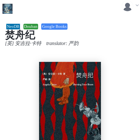
NeoDB
Douban
Google Books
焚舟纪
[英] 安吉拉·卡特
translator:
严韵