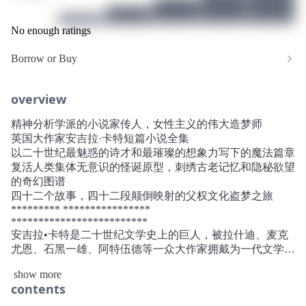
No enough ratings
Borrow or Buy
overview
精神分析学派的小说家传人，女性主义的伟大造梦师
英国大作家安吉拉·卡特短篇小说全集
以二十世纪最魅惑的诗才和最璀璨的想象力写下的魔法篇章
复活人类集体无意识的怪诞原型，刺绣古老记忆和隐秘欲望
的奇幻图谱
四十二个故事，四十二段颠倒映射的父权文化盗梦之旅
********* ****************
*************************
安吉拉•卡特是二十世纪文学史上的巨人，被拉什迪、麦克
尤恩、石黑一雄、阿特伍德等一众大作家拥戴为一代文学教
母。《焚舟纪》是她的短篇小说全集，收录四十二个短篇，
show more
包括曾经出版过的四个集子《烟火》、《染血之室》、《黑
contents
色维纳斯》、《美国鬼魂与旧世界奇观》和六篇未曾结集作