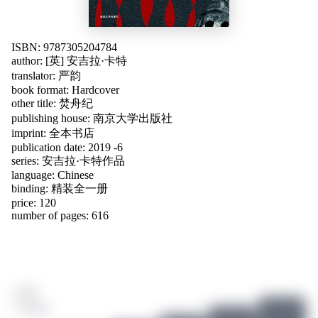
ISBN: 9787305204784
author:
[英] 安吉拉·卡特
translator:
严韵
book format: Hardcover
other title:
焚舟纪
publishing house: 南京大学出版社
imprint: 全本书店
publication date: 2019 -6
series: 安吉拉·卡特作品
language:
Chinese
binding: 精装全一册
price: 120
number of pages: 616
/ 10
1 ratings